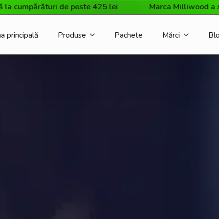
peste 425 lei
Marca Milliwood a sosit în magazinul nost
a principală
Produse
Pachete
Mărci
Bl