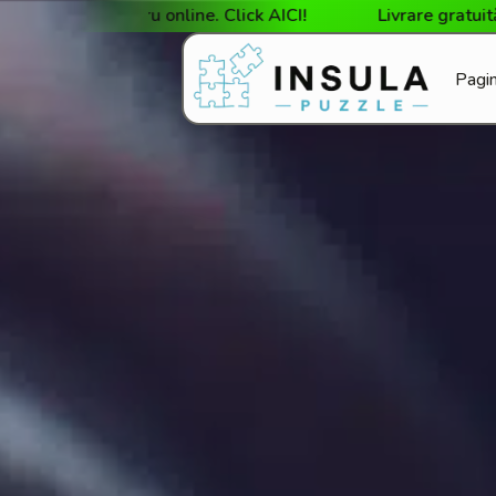
nline. Click AICI!
Livrare gratuită la cumpărături de 
Pagin