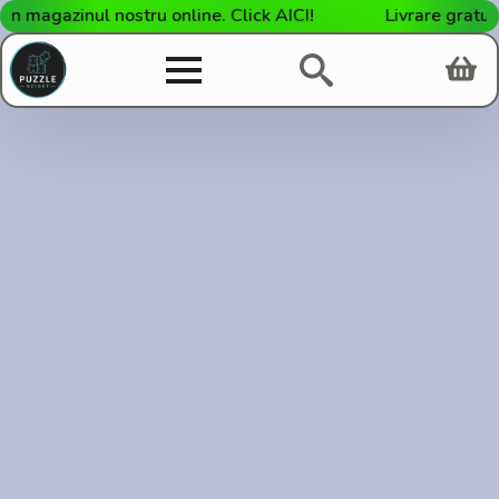
l nostru online. Click AICI!
Livrare gratuită la cumpă