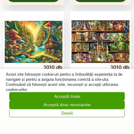
1010 db
1010 db
Pădure mistică lângă
Pe fiecare raft o
Acest site folosește cookie-uri pentru a îmbunătăți experiența ta de
navigare și pentru a asigura funcționarea corectă a site-ului.
cascadă puzzle din
poveste puzzle din
Continuând să folosești acest site, recunoști și accepți utilizarea
lemn
lemn
cookie-urilor.
136,70
lei
Acceptă toate
136,70
lei
Adaugă
Acceptă doar necesarele
în coș
Abonare
Detalii