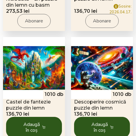
din lemn cu basm
Sosire:
273,53
lei
136,70
lei
2026.04.17.
Abonare
Abonare
1010 db
1010 db
Castel de fantezie
Descoperire cosmică
puzzle din lemn
puzzle din lemn
136,70
lei
136,70
lei
Adaugă
Adaugă
în coș
în coș