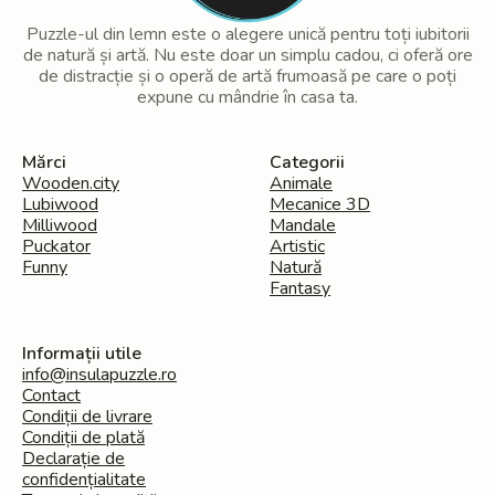
Puzzle-ul din lemn este o alegere unică pentru toți iubitorii
de natură și artă. Nu este doar un simplu cadou, ci oferă ore
de distracție și o operă de artă frumoasă pe care o poți
expune cu mândrie în casa ta.
Mărci
Categorii
Wooden.city
Animale
Lubiwood
Mecanice 3D
Milliwood
Mandale
Puckator
Artistic
Funny
Natură
Fantasy
Informații utile
info@insulapuzzle.ro
Contact
Condiții de livrare
Condiții de plată
Declarație de
confidențialitate