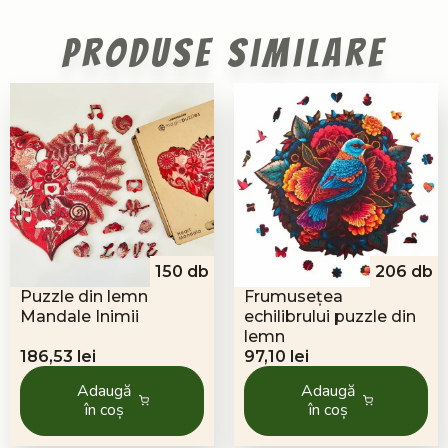
Produse similare
150 db
206 db
Puzzle din lemn
Frumusețea
Mandale Inimii
echilibrului puzzle din
lemn
186,53
lei
97,10
lei
Adaugă
Adaugă
în coș
în coș