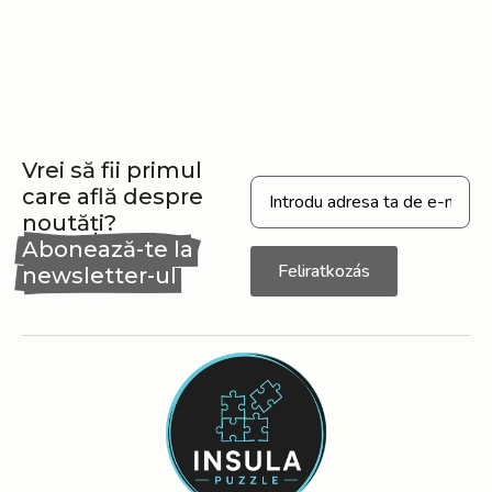
Vrei să fii primul
care află despre
noutăți?
Abonează-te la
Feliratkozás
newsletter-ul
nostru