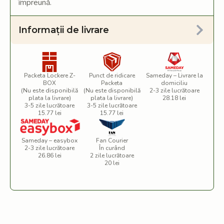
împreună.
Informații de livrare
Packeta Lockere Z-
Punct de ridicare
Sameday – Livrare la
BOX
Packeta
domiciliu
(Nu este disponibilă
(Nu este disponibilă
2-3 zile lucrătoare
plata la livrare)
plata la livrare)
28.18 lei
3-5 zile lucrătoare
3-5 zile lucrătoare
15.77 lei
15.77 lei
Sameday – easybox
Fan Courier
2-3 zile lucrătoare
În curând
26.86 lei
2 zile lucrătoare
20 lei