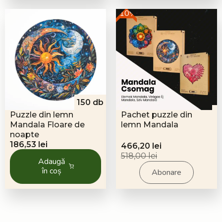
-10%
150 db
Puzzle din lemn
Pachet puzzle din
Mandala Floare de
lemn Mandala
noapte
186,53
lei
Prețul
Prețul
466,20
lei
inițial
curent
518,00
lei
Adaugă
a
este:
în coș
Abonare
fost:
466,20 lei.
518,00 lei.