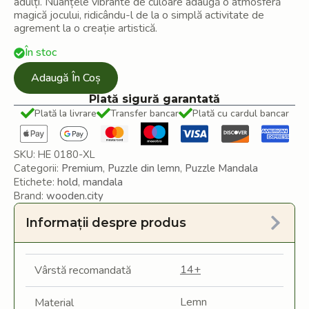
adulți. Nuanțele vibrante de culoare adaugă o atmosferă
magică jocului, ridicându-l de la o simplă activitate de
agrement la o creație artistică.
În stoc
Adaugă În Coș
Plată sigură garantată
Plată la livrare
Transfer bancar
Plată cu cardul bancar
SKU:
HE 0180-XL
Categorii:
Premium
,
Puzzle din lemn
,
Puzzle Mandala
Etichete:
hold
,
mandala
Brand:
wooden.city
Informații despre produs
14+
Vârstă recomandată
Lemn
Material