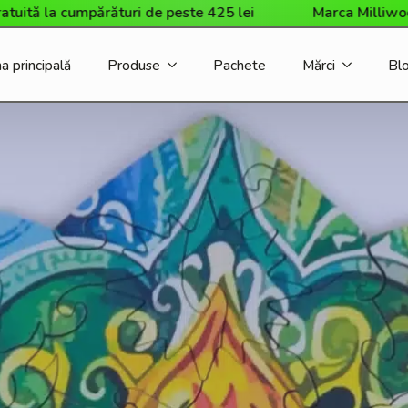
părături de peste 425 lei
Marca Milliwood a sosit în ma
a principală
Produse
Pachete
Mărci
Bl