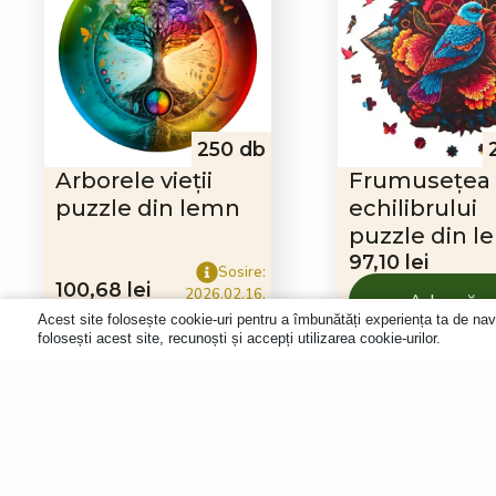
250 db
Arborele vieții
Frumusețea
puzzle din lemn
echilibrului
puzzle din 
97,10
lei
Sosire:
100,68
lei
2026.02.16.
Adaugă
Acest site folosește cookie-uri pentru a îmbunătăți experiența ta de nav
în coș
Abonare
folosești acest site, recunoști și accepți utilizarea cookie-urilor.