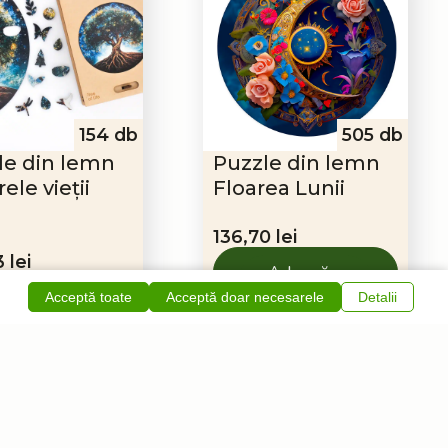
154 db
505 db
le din lemn
Puzzle din lemn
ele vieții
Floarea Lunii
136,70
lei
53
lei
Adaugă
în coș
Abonare
Acceptă toate
Acceptă doar necesarele
Detalii