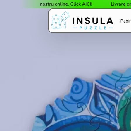
nul nostru online. Click AICI!
Livrare gratuită la cum
Pagin