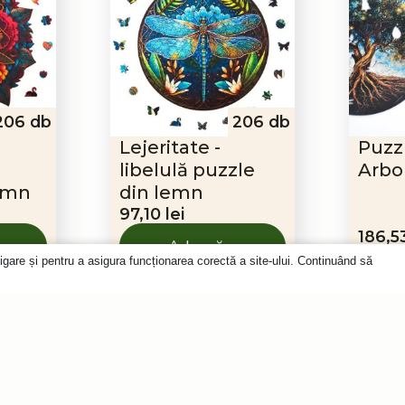
206 db
206 db
Lejeritate -
Puzz
libelulă puzzle
Arbor
lemn
din lemn
97,10
lei
186,
Adaugă
igare și pentru a asigura funcționarea corectă a site-ului. Continuând să
în coș