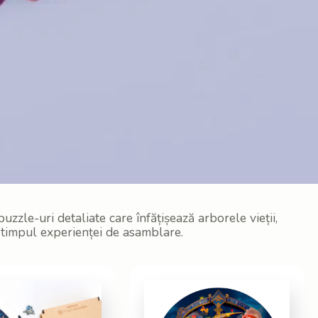
zzle-uri detaliate care înfățișează arborele vieții,
n timpul experienței de asamblare.