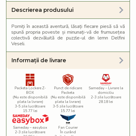
Descrierea produsului
Porniți în această aventură, lăsați fiecare piesă să vă
spună propria poveste și minunați-vă de frumusețea
colectivă dezvăluită de puzzle-ul din lemn Delfini
Veseli.
Informații de livrare
Packeta Lockere Z-
Punct de ridicare
Sameday – Livrare la
BOX
Packeta
domiciliu
(Nu este disponibilă
(Nu este disponibilă
2-3 zile lucrătoare
plata la livrare)
plata la livrare)
28.18 lei
3-5 zile lucrătoare
3-5 zile lucrătoare
15.77 lei
15.77 lei
Sameday – easybox
Fan Courier
2-3 zile lucrătoare
În curând