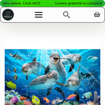
u online. Click AICI!
Livrare gratuită la cumpărături 