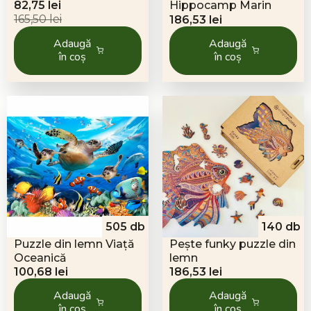
Prețul
Prețul
82,75
lei
Hippocamp Marin
inițial
curent
165,50
lei
186,53
lei
a
este:
Adaugă
Adaugă
fost:
82,75 lei.
în coș
în coș
165,50 lei.
505 db
140 db
Puzzle din lemn Viață
Pește funky puzzle din
Oceanică
lemn
100,68
lei
186,53
lei
Adaugă
Adaugă
în coș
în coș