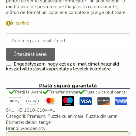
pentru un selfie subacvatic fermecător. Nu sunt singuri. O
multitudine de pești trec pe lângă ei, în culori vibrante,
alături de formațiuni coraliene complexe și alge plutitoare.
În curând
Értesítést kérek
Engedélyezem, hogy ezt az e-mail címet használd
készletváltozással kapcsolatos levelek küldésére.
Plată sigură garantată
Plată la livrare
Transfer bancar
Plată cu cardul bancar
SKU:
NB 1010-0104-XL
Categorii:
Premium
,
Puzzle cu animale
,
Puzzle din lemn
Etichete:
delfin
,
tenger
Brand:
wooden.city