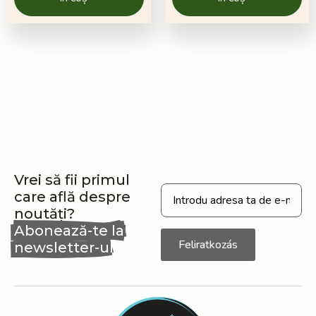
Vrei să fii primul
care află despre
noutăți?
Abonează-te la
Feliratkozás
newsletter-ul
nostru