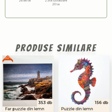
26.86 lei
2 zile lucrătoare
20 lei
Produse similare
-50%
353 db
156 db
Far puzzle din lemn
Puzzle din lemn