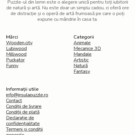
Puzzle-ul din lemn este o alegere unică pentru toți iubitorii
de natură și artă. Nu este doar un simplu cadou, ci oferă ore
de distracție și o operă de artă frumoasă pe care o poți
expune cu mândrie în casa ta.
Mărci
Categorii
Wooden.city
Animale
Lubiwood
Mecanice 3D
Milliwood
Mandale
Puckator
Artistic
Funny
Natură
Fantasy
Informații utile
info@insulapuzzle.ro
Contact
Condiții de livrare
Condiții de plată
Declarație de
confidențialitate
Termeni și condiții