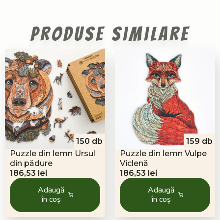
Produse similare
150 db
159 db
Puzzle din lemn Ursul
Puzzle din lemn Vulpe
din pădure
Viclenă
186,53
lei
186,53
lei
Adaugă
Adaugă
în coș
în coș