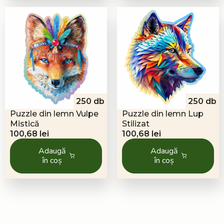
250 db
250 db
Puzzle din lemn Vulpe
Puzzle din lemn Lup
Mistică
Stilizat
100,68
lei
100,68
lei
Adaugă
Adaugă
în coș
în coș