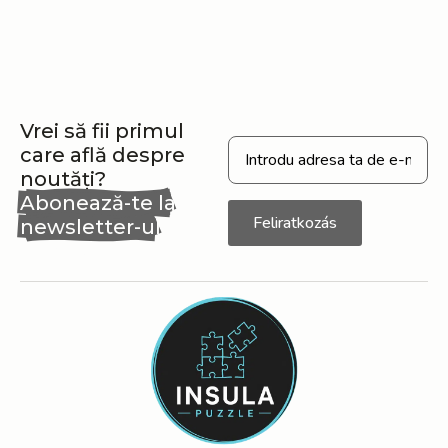
Vrei să fii primul
care află despre
noutăți?
Abonează-te la
Feliratkozás
newsletter-ul
nostru