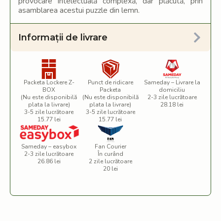
provocare intelectuală complexă, dar plăcută, prin
asamblarea acestui puzzle din lemn.
Informații de livrare
Packeta Lockere Z-
Punct de ridicare
Sameday – Livrare la
BOX
Packeta
domiciliu
(Nu este disponibilă
(Nu este disponibilă
2-3 zile lucrătoare
plata la livrare)
plata la livrare)
28.18 lei
3-5 zile lucrătoare
3-5 zile lucrătoare
15.77 lei
15.77 lei
Sameday – easybox
Fan Courier
2-3 zile lucrătoare
În curând
26.86 lei
2 zile lucrătoare
20 lei