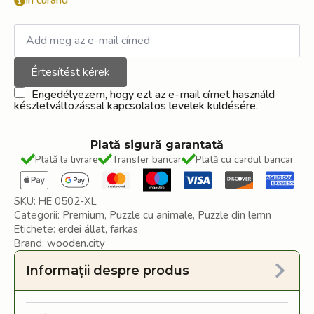
În curând
Értesítést kérek
Engedélyezem, hogy ezt az e-mail címet használd
készletváltozással kapcsolatos levelek küldésére.
Plată sigură garantată
Plată la livrare
Transfer bancar
Plată cu cardul bancar
SKU:
HE 0502-XL
Categorii:
Premium
,
Puzzle cu animale
,
Puzzle din lemn
Etichete:
erdei állat
,
farkas
Brand:
wooden.city
Informații despre produs