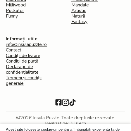
Milliwood
Mandale
Puckator
Artistic
Funny
Natură
Fantasy
Informații utile
info@insulapuzzle.ro
Contact
Condiții de livrare
Condiții de plată
Declarație de
confidențialitate
Termeni și condiții
generale
©2026 Insula Puzzle. Toate drepturile rezervate.
Realizat de:
ZiDTech
Acest site folosește cookie-uri pentru a îmbunătăți experiența ta de