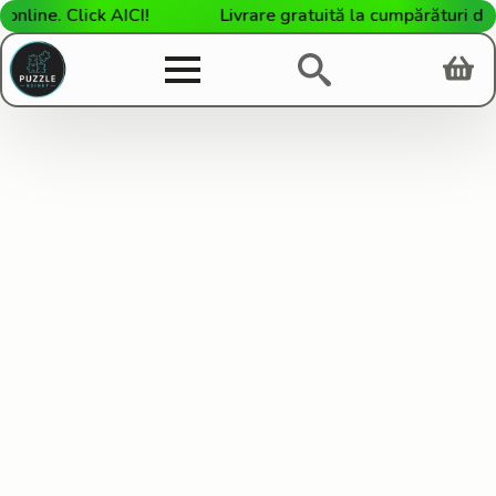
nline. Click AICI!
Livrare gratuită la cumpărături de 