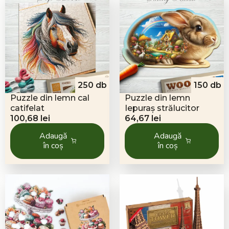
250 db
150 db
Puzzle din lemn cal
Puzzle din lemn
catifelat
Iepuraș strălucitor
100,68
lei
64,67
lei
Adaugă
Adaugă
în coș
în coș