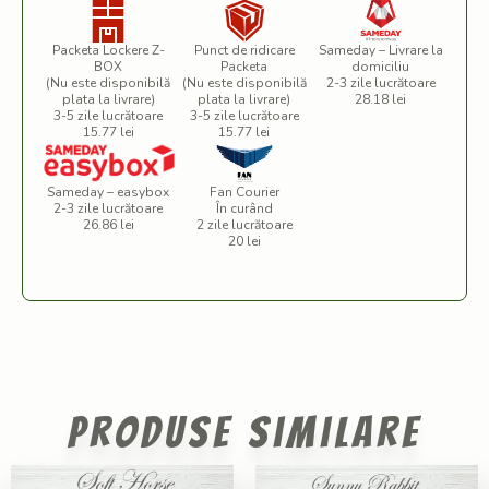
Packeta Lockere Z-
Punct de ridicare
Sameday – Livrare la
BOX
Packeta
domiciliu
(Nu este disponibilă
(Nu este disponibilă
2-3 zile lucrătoare
plata la livrare)
plata la livrare)
28.18 lei
3-5 zile lucrătoare
3-5 zile lucrătoare
15.77 lei
15.77 lei
Sameday – easybox
Fan Courier
2-3 zile lucrătoare
În curând
26.86 lei
2 zile lucrătoare
20 lei
Produse similare