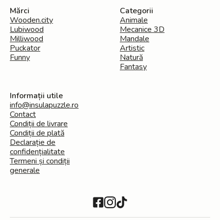
Mărci
Categorii
Wooden.city
Animale
Lubiwood
Mecanice 3D
Milliwood
Mandale
Puckator
Artistic
Funny
Natură
Fantasy
Informații utile
info@insulapuzzle.ro
Contact
Condiții de livrare
Condiții de plată
Declarație de
confidențialitate
Termeni și condiții
generale