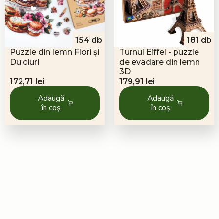
154 db
181 db
Puzzle din lemn Flori și
Turnul Eiffel - puzzle
Dulciuri
de evadare din lemn
3D
172,71
lei
179,91
lei
Adaugă
Adaugă
în coș
în coș