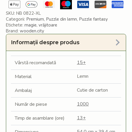
SKU:
NB 0822-XL
Categorii:
Premium
,
Puzzle din lemn
,
Puzzle fantasy
Etichete:
magie
,
vrăjitoare
Brand:
wooden.city
Informații despre produs
15+
Vârstă recomandată
Lemn
Material
Cutie de carton
Ambalaj
1000
Număr de piese
13+
Timp de asamblare (ore)
54,0 cm x 39,4 cm