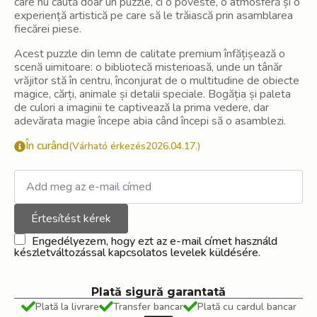
care nu caută doar un puzzle, ci o poveste, o atmosferă și o
experiență artistică pe care să le trăiască prin asamblarea
fiecărei piese.
Acest puzzle din lemn de calitate premium înfățișează o
scenă uimitoare: o bibliotecă misterioasă, unde un tânăr
vrăjitor stă în centru, înconjurat de o multitudine de obiecte
magice, cărți, animale și detalii speciale. Bogăția și paleta
de culori a imaginii te captivează la prima vedere, dar
adevărata magie începe abia când începi să o asamblezi.
În curând
(Várható érkezés2026.04.17.)
Értesítést kérek
Engedélyezem, hogy ezt az e-mail címet használd
készletváltozással kapcsolatos levelek küldésére.
Plată sigură garantată
Plată la livrare
Transfer bancar
Plată cu cardul bancar