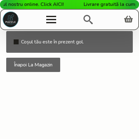
l nostru online. Click AICI!
Livrare gratuită la cumpă
Coșul tău este în prezent gol.
Înapoi La Magazin