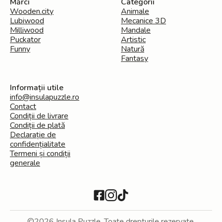
Mărci
Categorii
Wooden.city
Animale
Lubiwood
Mecanice 3D
Milliwood
Mandale
Puckator
Artistic
Funny
Natură
Fantasy
Informații utile
info@insulapuzzle.ro
Contact
Condiții de livrare
Condiții de plată
Declarație de
confidențialitate
Termeni și condiții
generale
©2026 Insula Puzzle. Toate drepturile rezervate.