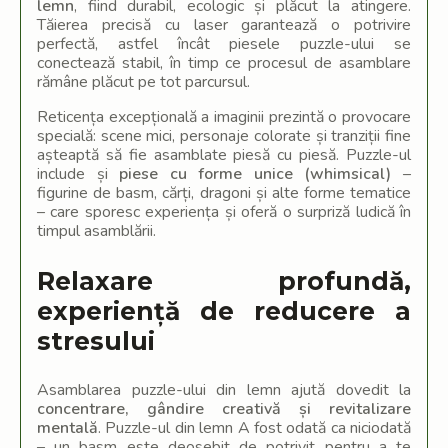
lemn
, fiind durabil, ecologic și plăcut la atingere.
Tăierea precisă cu laser garantează o potrivire
perfectă, astfel încât piesele puzzle-ului se
conectează stabil, în timp ce procesul de asamblare
rămâne plăcut pe tot parcursul.
Reticența excepțională a imaginii prezintă o provocare
specială: scene mici, personaje colorate și tranziții fine
așteaptă să fie asamblate piesă cu piesă. Puzzle-ul
include și
piese cu forme unice (whimsical)
–
figurine de basm, cărți, dragoni și alte forme tematice
– care sporesc experiența și oferă o surpriză ludică în
timpul asamblării.
Relaxare profundă,
experiență de reducere a
stresului
Asamblarea puzzle-ului din lemn ajută dovedit la
concentrare, gândire creativă și revitalizare
mentală
. Puzzle-ul din lemn A fost odată ca niciodată
– un basm este deosebit de potrivit pentru a te