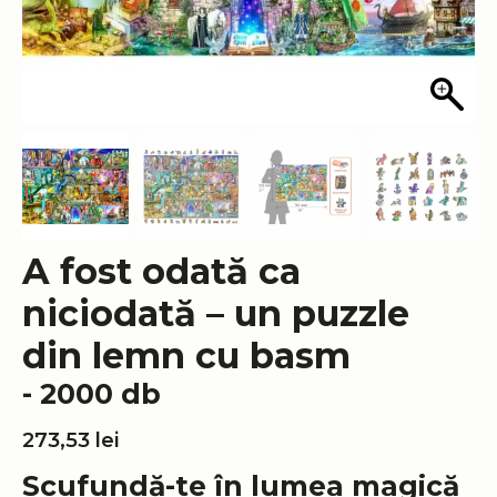
A fost odată ca
niciodată – un puzzle
din lemn cu basm
- 2000 db
273,53
lei
Scufundă-te în lumea magică