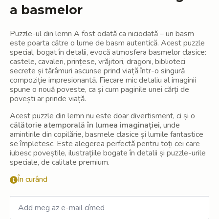
a basmelor
Puzzle-ul din lemn A fost odată ca niciodată – un basm
este poarta către o lume de basm autentică. Acest puzzle
special, bogat în detalii, evocă atmosfera basmelor clasice:
castele, cavaleri, prințese, vrăjitori, dragoni, biblioteci
secrete și tărâmuri ascunse prind viață într-o singură
compoziție impresionantă. Fiecare mic detaliu al imaginii
spune o nouă poveste, ca și cum paginile unei cărți de
povești ar prinde viață.
Acest puzzle din lemn nu este doar divertisment, ci și o
călătorie atemporală în lumea imaginației
, unde
amintirile din copilărie, basmele clasice și lumile fantastice
se împletesc. Este alegerea perfectă pentru toți cei care
iubesc poveștile, ilustrațiile bogate în detalii și puzzle-urile
speciale, de calitate premium.
În curând