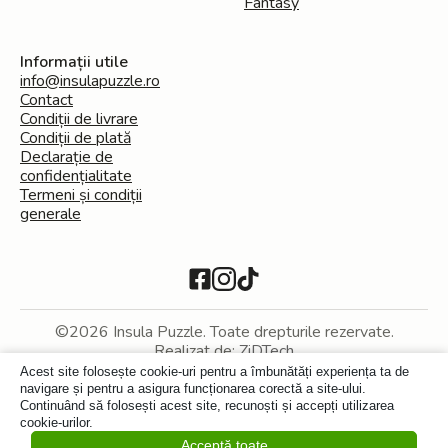
Fantasy
Informații utile
info@insulapuzzle.ro
Contact
Condiții de livrare
Condiții de plată
Declarație de
confidențialitate
Termeni și condiții
generale
©2026 Insula Puzzle. Toate drepturile rezervate.
Realizat de:
ZiDTech
Acest site folosește cookie-uri pentru a îmbunătăți experiența ta de
navigare și pentru a asigura funcționarea corectă a site-ului.
Continuând să folosești acest site, recunoști și accepți utilizarea
cookie-urilor.
Acceptă toate