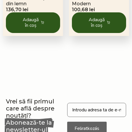
din lemn
Modern
136,70
lei
100,68
lei
Adaugă
Adaugă
în coș
în coș
Vrei să fii primul
care află despre
noutăți?
Abonează-te la
Feliratkozás
newsletter-ul