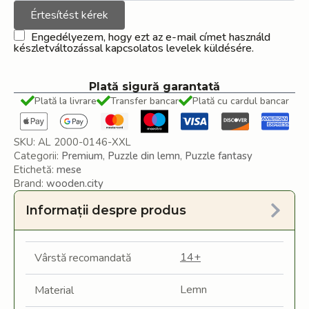
Értesítést kérek
Engedélyezem, hogy ezt az e-mail címet használd
készletváltozással kapcsolatos levelek küldésére.
Plată sigură garantată
Plată la livrare
Transfer bancar
Plată cu cardul bancar
SKU:
AL 2000-0146-XXL
Categorii:
Premium
,
Puzzle din lemn
,
Puzzle fantasy
Etichetă:
mese
Brand:
wooden.city
Informații despre produs
14+
Vârstă recomandată
Lemn
Material