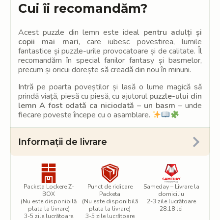
Cui îi recomandăm?
Acest puzzle din lemn este ideal
pentru adulți și
copii mai mari
, care iubesc povestirea, lumile
fantastice și puzzle-urile provocatoare și de calitate. Îl
recomandăm în special fanilor fantasy și basmelor,
precum și oricui dorește să creadă din nou în minuni.
Intră pe poarta poveștilor și lasă o lume magică să
prindă viață, piesă cu piesă, cu ajutorul
puzzle-ului din
lemn A fost odată ca niciodată – un basm
– unde
fiecare poveste începe cu o asamblare.
Informații de livrare
Packeta Lockere Z-
Punct de ridicare
Sameday – Livrare la
BOX
Packeta
domiciliu
(Nu este disponibilă
(Nu este disponibilă
2-3 zile lucrătoare
plata la livrare)
plata la livrare)
28.18 lei
3-5 zile lucrătoare
3-5 zile lucrătoare