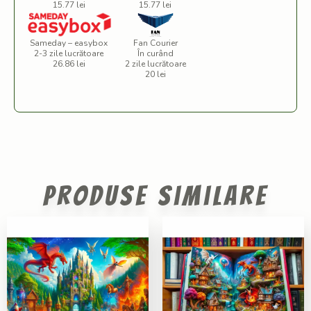
15.77 lei
15.77 lei
Sameday – easybox
Fan Courier
2-3 zile lucrătoare
În curând
26.86 lei
2 zile lucrătoare
20 lei
Produse similare