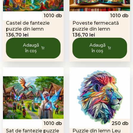
1010 db
1010 db
Castel de fantezie
Poveste fermecată
puzzle din lemn
puzzle din lemn
136,70
lei
136,70
lei
Adaugă
Adaugă
în coș
în coș
1010 db
250 db
Sat de fantezie puzzle
Puzzle din lemn Leu