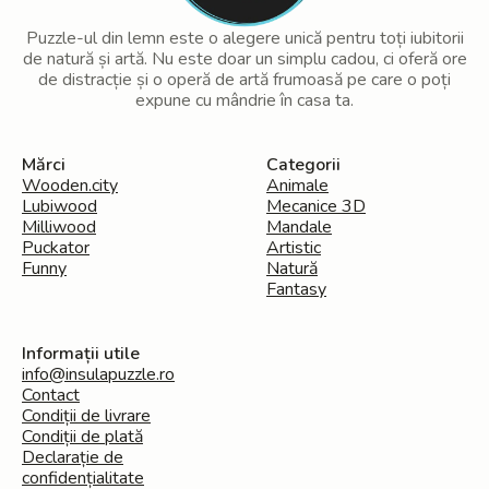
Puzzle-ul din lemn este o alegere unică pentru toți iubitorii
de natură și artă. Nu este doar un simplu cadou, ci oferă ore
de distracție și o operă de artă frumoasă pe care o poți
expune cu mândrie în casa ta.
Mărci
Categorii
Wooden.city
Animale
Lubiwood
Mecanice 3D
Milliwood
Mandale
Puckator
Artistic
Funny
Natură
Fantasy
Informații utile
info@insulapuzzle.ro
Contact
Condiții de livrare
Condiții de plată
Declarație de
confidențialitate