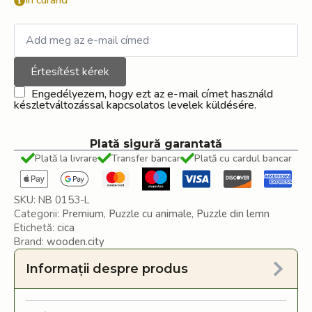
În curând
Értesítést kérek
Engedélyezem, hogy ezt az e-mail címet használd
készletváltozással kapcsolatos levelek küldésére.
Plată sigură garantată
Plată la livrare
Transfer bancar
Plată cu cardul bancar
SKU:
NB 0153-L
Categorii:
Premium
,
Puzzle cu animale
,
Puzzle din lemn
Etichetă:
cica
Brand:
wooden.city
Informații despre produs