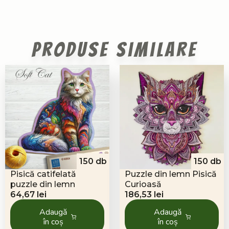
Produse similare
150 db
150 db
Pisică catifelată
Puzzle din lemn Pisică
puzzle din lemn
Curioasă
64,67
lei
186,53
lei
Adaugă
Adaugă
în coș
în coș