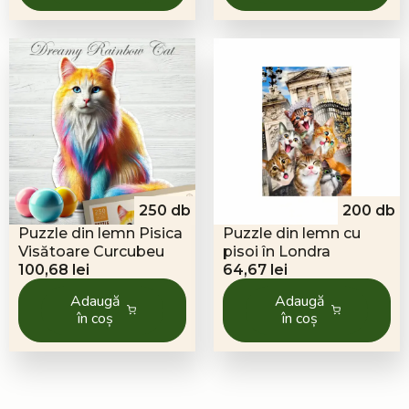
250 db
200 db
Puzzle din lemn Pisica
Puzzle din lemn cu
Visătoare Curcubeu
pisoi în Londra
100,68
lei
64,67
lei
Adaugă
Adaugă
în coș
în coș