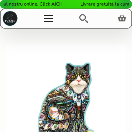
 nostru online. Click AICI!
Livrare gratuită la cumpăr