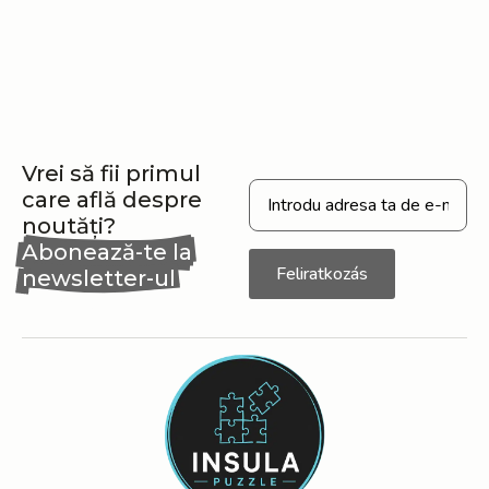
Vrei să fii primul
care află despre
noutăți?
Abonează-te la
Feliratkozás
newsletter-ul
nostru