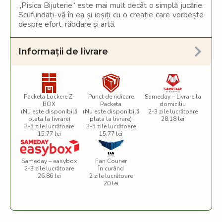
„Pisica Bijuterie” este mai mult decât o simplă jucărie.
Scufundați-vă în ea și ieșiți cu o creație care vorbește
despre efort, răbdare și artă.
Informații de livrare
Packeta Lockere Z-
Punct de ridicare
Sameday – Livrare la
BOX
Packeta
domiciliu
(Nu este disponibilă
(Nu este disponibilă
2-3 zile lucrătoare
plata la livrare)
plata la livrare)
28.18 lei
3-5 zile lucrătoare
3-5 zile lucrătoare
15.77 lei
15.77 lei
Sameday – easybox
Fan Courier
2-3 zile lucrătoare
În curând
26.86 lei
2 zile lucrătoare
20 lei