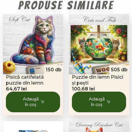
Produse similare
150 db
505 db
Pisică catifelată
Puzzle din lemn Pisici
puzzle din lemn
și pești
64,67
lei
100,68
lei
Adaugă
Adaugă
în coș
în coș