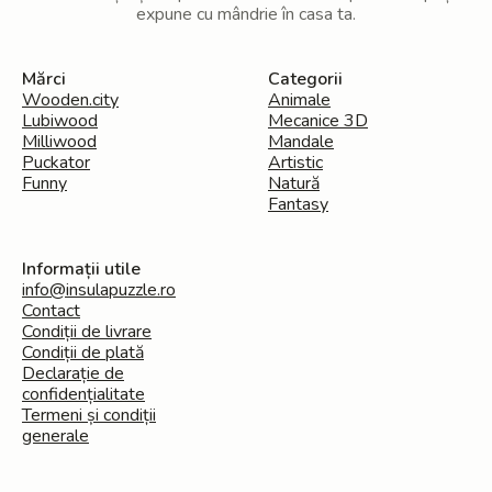
expune cu mândrie în casa ta.
Mărci
Categorii
Wooden.city
Animale
Lubiwood
Mecanice 3D
Milliwood
Mandale
Puckator
Artistic
Funny
Natură
Fantasy
Informații utile
info@insulapuzzle.ro
Contact
Condiții de livrare
Condiții de plată
Declarație de
confidențialitate
Termeni și condiții
generale