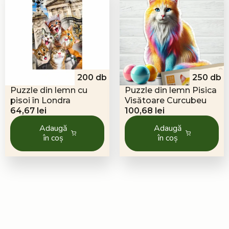
200 db
250 db
Puzzle din lemn cu
Puzzle din lemn Pisica
pisoi în Londra
Visătoare Curcubeu
64,67
lei
100,68
lei
Adaugă
Adaugă
în coș
în coș