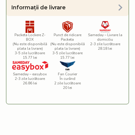
Informații de livrare
Packeta Lockere Z-
Punct de ridicare
Sameday – Livrare la
BOX
Packeta
domiciliu
(Nu este disponibilă
(Nu este disponibilă
2-3 zile lucrătoare
plata la livrare)
plata la livrare)
28.18 lei
3-5 zile lucrătoare
3-5 zile lucrătoare
15.77 lei
15.77 lei
Sameday – easybox
Fan Courier
2-3 zile lucrătoare
În curând
26.86 lei
2 zile lucrătoare
20 lei