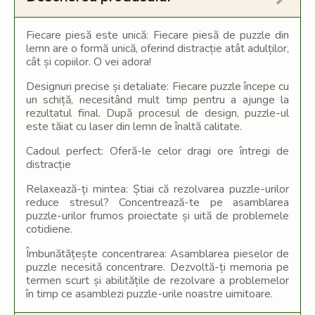
Fiecare piesă este unică: Fiecare piesă de puzzle din
lemn are o formă unică, oferind distracție atât adulților,
cât și copiilor. O vei adora!
Designuri precise și detaliate:
Fiecare puzzle începe cu
un schiță, necesitând mult timp pentru a ajunge la
rezultatul final. După procesul de design, puzzle-ul
este tăiat cu laser din lemn de înaltă calitate.
Cadoul perfect: Oferă-le celor dragi ore întregi de
distracție
Relaxează-ți mintea: Știai că rezolvarea puzzle-urilor
reduce stresul? Concentrează-te pe asamblarea
puzzle-urilor frumos proiectate și uită de problemele
cotidiene.
Îmbunătățește concentrarea: Asamblarea pieselor de
puzzle necesită concentrare. Dezvoltă-ți memoria pe
termen scurt și abilitățile de rezolvare a problemelor
în timp ce asamblezi puzzle-urile noastre uimitoare.