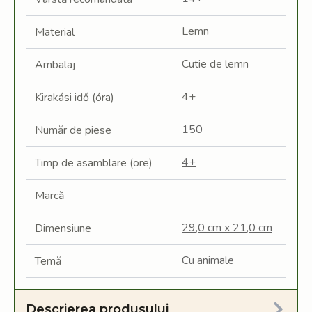
Lemn
Material
Cutie de lemn
Ambalaj
4+
Kirakási idő (óra)
150
Număr de piese
4+
Timp de asamblare (ore)
Marcă
29,0 cm x 21,0 cm
Dimensiune
Cu animale
Temă
Descrierea produsului