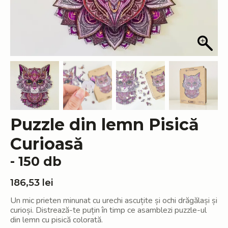
Puzzle din lemn Pisică
Curioasă
- 150 db
186,53
lei
Un mic prieten minunat cu urechi ascuțite și ochi drăgălași și
curioși. Distrează-te puțin în timp ce asamblezi puzzle-ul
din lemn cu pisică colorată.