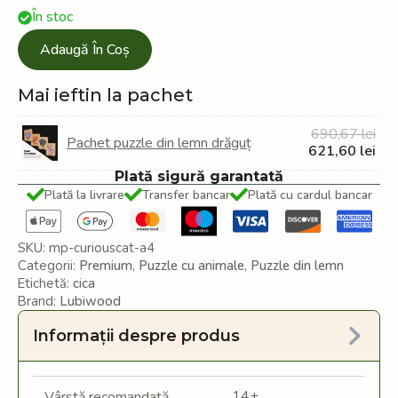
În stoc
Adaugă În Coș
Mai ieftin la pachet
Pre
690,67
lei
Pachet puzzle din lemn drăguț
iniți
Pre
621,60
lei
a
cur
Plată sigură garantată
fost
est
Plată la livrare
Transfer bancar
Plată cu cardul bancar
690
621
SKU:
mp-curiouscat-a4
Categorii:
Premium
,
Puzzle cu animale
,
Puzzle din lemn
Etichetă:
cica
Brand:
Lubiwood
Informații despre produs
14+
Vârstă recomandată