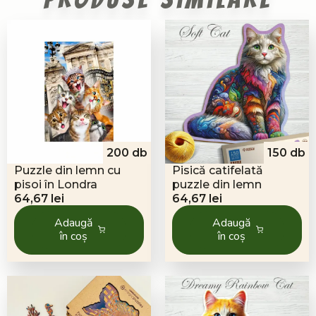
200 db
150 db
Puzzle din lemn cu
Pisică catifelată
pisoi în Londra
puzzle din lemn
64,67
lei
64,67
lei
Adaugă
Adaugă
în coș
în coș