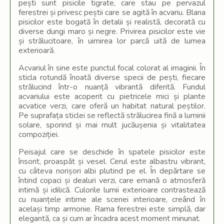
pești sunt pisicile tigrate, care stau pe pervazul
ferestrei și privesc peștii care se agită în acvariu. Blana
pisicilor este bogată în detalii și realistă, decorată cu
diverse dungi maro și negre. Privirea pisicilor este vie
și strălucitoare, în uimirea lor parcă uită de lumea
exterioară.
Acvariul în sine este punctul focal colorat al imaginii. În
sticla rotundă înoată diverse specii de pești, fiecare
strălucind într-o nuanță vibrantă diferită. Fundul
acvariului este acoperit cu pietricele mici și plante
acvatice verzi, care oferă un habitat natural peștilor.
Pe suprafața sticlei se reflectă strălucirea fină a luminii
solare, sporind și mai mult jucăușenia și vitalitatea
compoziției.
Peisajul care se deschide în spatele pisicilor este
însorit, proaspăt și vesel. Cerul este albastru vibrant,
cu câteva norișori albi plutind pe el. În depărtare se
întind copaci și dealuri verzi, care emană o atmosferă
intimă și idilică. Culorile lumii exterioare contrastează
cu nuanțele intime ale scenei interioare, creând în
același timp armonie. Rama ferestrei este simplă, dar
elegantă, ca și cum ar încadra acest moment minunat.