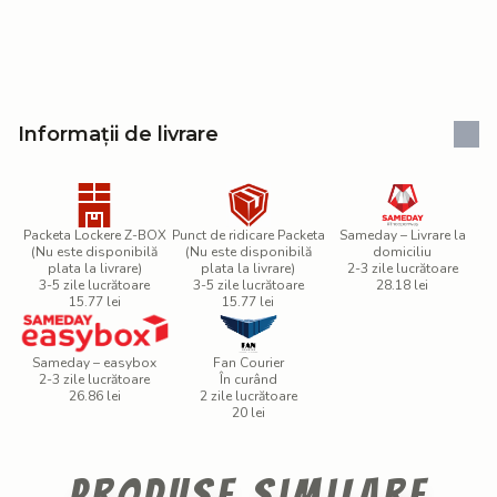
Informații de livrare
Packeta Lockere Z-BOX
Punct de ridicare Packeta
Sameday – Livrare la
(Nu este disponibilă
(Nu este disponibilă
domiciliu
plata la livrare)
plata la livrare)
2-3 zile lucrătoare
3-5 zile lucrătoare
3-5 zile lucrătoare
28.18 lei
15.77 lei
15.77 lei
Sameday – easybox
Fan Courier
2-3 zile lucrătoare
În curând
26.86 lei
2 zile lucrătoare
20 lei
Produse similare