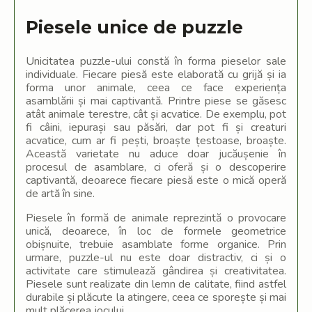
Piesele unice de puzzle
Unicitatea puzzle-ului constă în forma pieselor sale
individuale. Fiecare piesă este elaborată cu grijă și ia
forma unor animale, ceea ce face experiența
asamblării și mai captivantă. Printre piese se găsesc
atât animale terestre, cât și acvatice. De exemplu, pot
fi câini, iepurași sau păsări, dar pot fi și creaturi
acvatice, cum ar fi pești, broaște țestoase, broaște.
Această varietate nu aduce doar jucăușenie în
procesul de asamblare, ci oferă și o descoperire
captivantă, deoarece fiecare piesă este o mică operă
de artă în sine.
Piesele în formă de animale reprezintă o provocare
unică, deoarece, în loc de formele geometrice
obișnuite, trebuie asamblate forme organice. Prin
urmare, puzzle-ul nu este doar distractiv, ci și o
activitate care stimulează gândirea și creativitatea.
Piesele sunt realizate din lemn de calitate, fiind astfel
durabile și plăcute la atingere, ceea ce sporește și mai
mult plăcerea jocului.