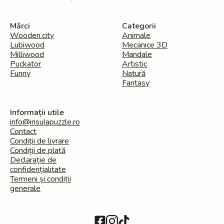
Mărci
Categorii
Wooden.city
Animale
Lubiwood
Mecanice 3D
Milliwood
Mandale
Puckator
Artistic
Funny
Natură
Fantasy
Informații utile
info@insulapuzzle.ro
Contact
Condiții de livrare
Condiții de plată
Declarație de
confidențialitate
Termeni și condiții
generale