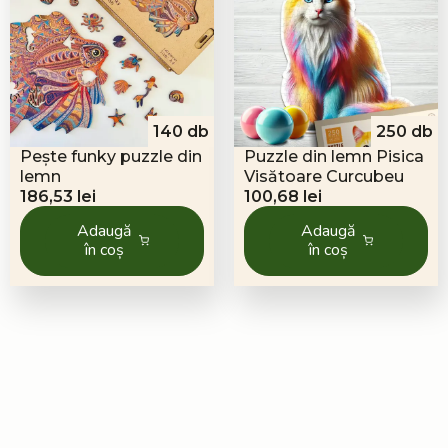
140 db
250 db
Pește funky puzzle din
Puzzle din lemn Pisica
lemn
Visătoare Curcubeu
186,53
lei
100,68
lei
Adaugă
Adaugă
în coș
în coș