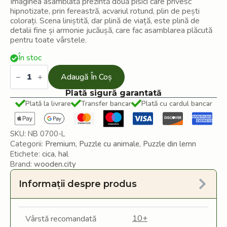
Imaginea asamblată prezintă două pisici care privesc
hipnotizate, prin fereastră, acvariul rotund, plin de pești
colorați. Scena liniștită, dar plină de viață, este plină de
detalii fine și armonie jucăușă, care fac asamblarea plăcută
pentru toate vârstele.
În stoc
Cantitate
Puzzle
Adaugă În Coș
din
lemn
Plată sigură garantată
Pisici
Plată la livrare
Transfer bancar
Plată cu cardul bancar
și
pești
SKU:
NB 0700-L
Categorii:
Premium
,
Puzzle cu animale
,
Puzzle din lemn
Etichete:
cica
,
hal
Brand:
wooden.city
Informații despre produs
10+
Vârstă recomandată