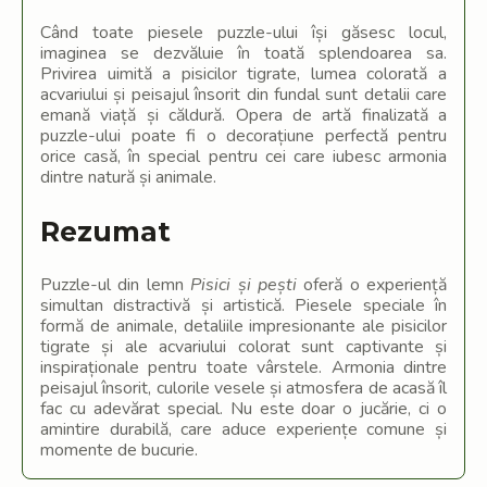
Când toate piesele puzzle-ului își găsesc locul,
imaginea se dezvăluie în toată splendoarea sa.
Privirea uimită a pisicilor tigrate, lumea colorată a
acvariului și peisajul însorit din fundal sunt detalii care
emană viață și căldură. Opera de artă finalizată a
puzzle-ului poate fi o decorațiune perfectă pentru
orice casă, în special pentru cei care iubesc armonia
dintre natură și animale.
Rezumat
Puzzle-ul din lemn
Pisici și pești
oferă o experiență
simultan distractivă și artistică. Piesele speciale în
formă de animale, detaliile impresionante ale pisicilor
tigrate și ale acvariului colorat sunt captivante și
inspiraționale pentru toate vârstele. Armonia dintre
peisajul însorit, culorile vesele și atmosfera de acasă îl
fac cu adevărat special. Nu este doar o jucărie, ci o
amintire durabilă, care aduce experiențe comune și
momente de bucurie.