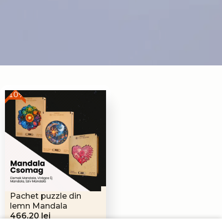
-10%
Pachet puzzle din
lemn Mandala
Prețul
Prețul
466,20
lei