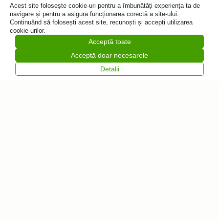
inițial
curent
518,00
lei
Acest site folosește cookie-uri pentru a îmbunătăți experiența ta de
a
este:
navigare și pentru a asigura funcționarea corectă a site-ului.
Abonare
fost:
466,20 lei.
Continuând să folosești acest site, recunoști și accepți utilizarea
cookie-urilor.
518,00 lei.
Acceptă toate
Acceptă doar necesarele
Detalii
Vrei să fii primul
care află despre
noutăți?
Abonează-te la
Feliratkozás
newsletter-ul
nostru