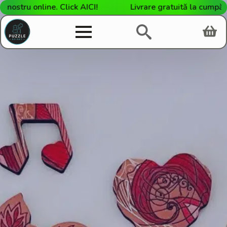
stru online. Click AICI!
Livrare gratuită la cumpărătu