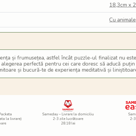
18,3cm x 2
Cu animale
ența și frumusețea, astfel încât puzzle-ul finalizat nu este
e alegerea perfectă pentru cei care doresc să aducă puțin 
mitoare și bucură-te de experiența meditativă și liniștitoar
 Packeta
Sameday – Livrare la domiciliu
Sam
ta la livrare)
2-3 zile lucrătoare
2-3
oare
28.18 lei