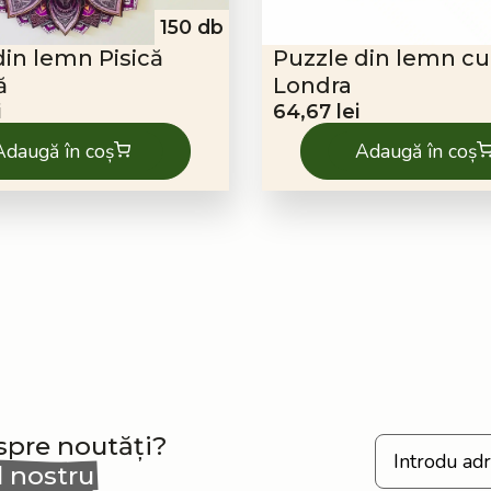
150 db
din lemn Pisică
Puzzle din lemn cu 
ă
Londra
i
64,67
lei
Adaugă în coș
Adaugă în coș
espre noutăți?
l nostru