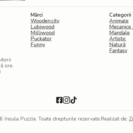
Mărci
Categorii
Wooden.city
Animale
Lubiwood
Mecanice
Milliwood
Mandale
Puckator
Artistic
Funny
Natură
Fantasy
torii
ră ore
i
Insula Puzzle. Toate drepturile rezervate.
Realizat de:
Z