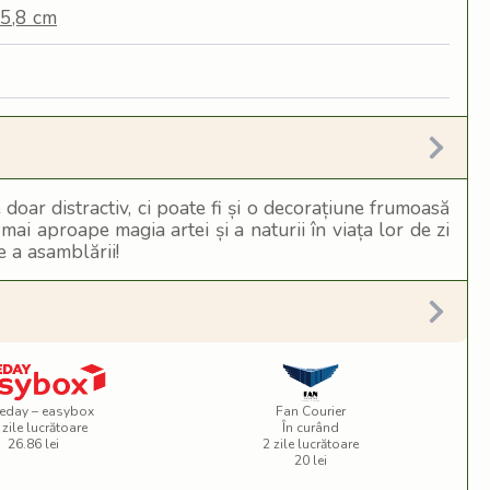
5,8 cm
 doar distractiv, ci poate fi și o decorațiune frumoasă
mai aproape magia artei și a naturii în viața lor de zi
e a asamblării!
eday – easybox
Fan Courier
 zile lucrătoare
În curând
26.86 lei
2 zile lucrătoare
20 lei