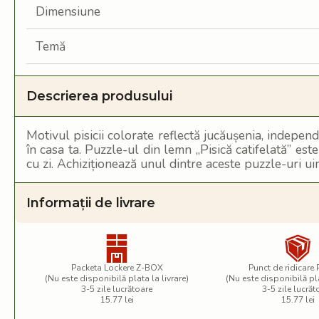
Dimensiune
Temă
Descrierea produsului
Motivul pisicii colorate reflectă jucăușenia, independ
în casa ta. Puzzle-ul din lemn „Pisică catifelată” est
cu zi. Achiziționează unul dintre aceste puzzle-uri ui
Informații de livrare
Packeta Lockere Z-BOX
Punct de ridicare
(Nu este disponibilă plata la livrare)
(Nu este disponibilă pla
3-5 zile lucrătoare
3-5 zile lucrăt
15.77 lei
15.77 lei