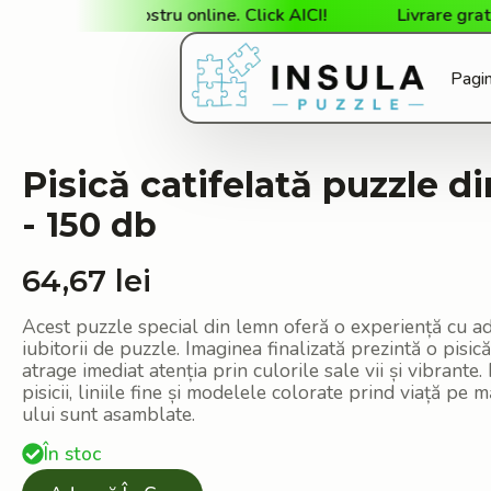
agazinul nostru online. Click AICI!
Livrare gratuită l
Pagin
Pisică catifelată puzzle d
- 150 db
64,67
lei
Acest puzzle special din lemn oferă o experiență cu ad
iubitorii de puzzle. Imaginea finalizată prezintă o pisic
atrage imediat atenția prin culorile sale vii și vibrante
pisicii, liniile fine și modelele colorate prind viață pe
ului sunt asamblate.
În stoc