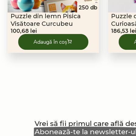
250 db
Puzzle din lemn Pisica
Puzzle 
Visătoare Curcubeu
Curioas
100,68
lei
186,53
le
Adaugă în coș
Vrei să fii primul care află d
Abonează-te la newsletter-u