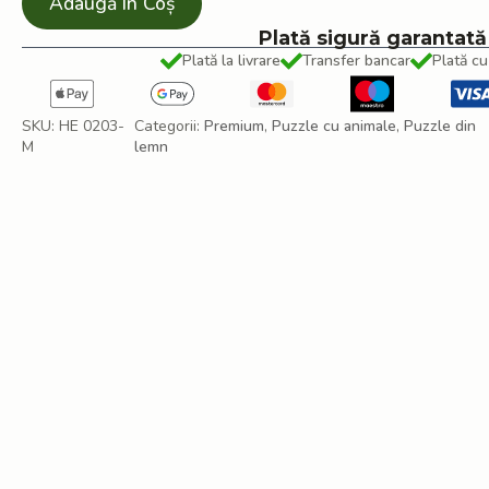
Adaugă În Coș
Plată sigură garantată
Plată la livrare
Transfer bancar
Plată cu
SKU:
HE 0203-
Categorii:
Premium
,
Puzzle cu animale
,
Puzzle din
M
lemn