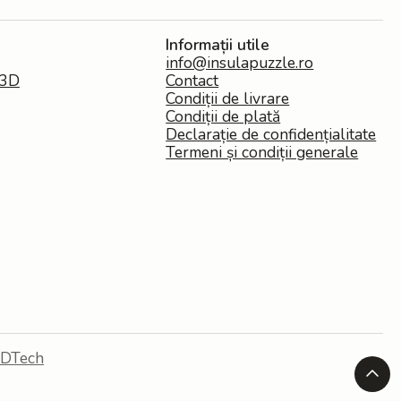
Informații utile
info@insulapuzzle.ro
 3D
Contact
Condiții de livrare
Condiții de plată
Declarație de confidențialitate
Termeni și condiții generale
iDTech