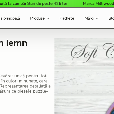
a cumpărături de peste 425 lei
Marca Milliwood a sosit
a principală
Produse
Pachete
Mărci
Bl
in lemn
evărat unică pentru toți
ă în culori minunate, care
. Reprezentarea detaliată a
 măsură ce piesele puzzle-