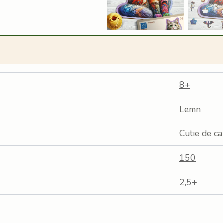
8+
Lemn
Cutie de ca
150
2,5+