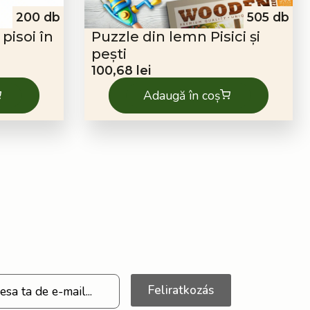
200 db
505 db
pisoi în
Puzzle din lemn Pisici și
pești
100,68
lei
Adaugă în coș
Feliratkozás