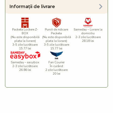
Informații de livrare
Packeta Lockere Z-
Punct de ridicare
Sameday – Livrare la
BOX
Packeta
domiciliu
(Nu este disponibilă
(Nu este disponibilă
2-3 zile lucrătoare
plata la livrare)
plata la livrare)
28.18 lei
3-5 zile lucrătoare
3-5 zile lucrătoare
15.77 lei
15.77 lei
Sameday – easybox
Fan Courier
2-3 zile lucrătoare
În curând
26.86 lei
2 zile lucrătoare
20 lei