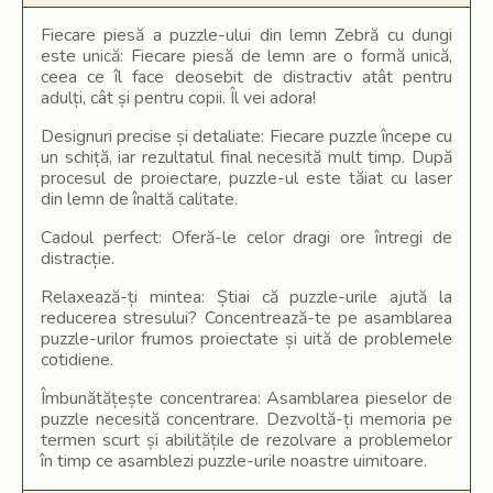
Fiecare piesă a puzzle-ului din lemn Zebră cu dungi
este unică: Fiecare piesă de lemn are o formă unică,
ceea ce îl face deosebit de distractiv atât pentru
adulți, cât și pentru copii. Îl vei adora!
Designuri precise și detaliate: Fiecare puzzle începe cu
un schiță, iar rezultatul final necesită mult timp. După
procesul de proiectare, puzzle-ul este tăiat cu laser
din lemn de înaltă calitate.
Cadoul perfect: Oferă-le celor dragi ore întregi de
distracție.
Relaxează-ți mintea: Știai că puzzle-urile ajută la
reducerea stresului? Concentrează-te pe asamblarea
puzzle-urilor frumos proiectate și uită de problemele
cotidiene.
Îmbunătățește concentrarea: Asamblarea pieselor de
puzzle necesită concentrare. Dezvoltă-ți memoria pe
termen scurt și abilitățile de rezolvare a problemelor
în timp ce asamblezi puzzle-urile noastre uimitoare.