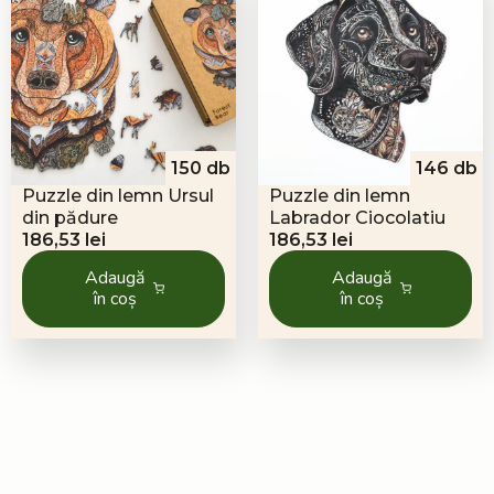
150 db
146 db
Puzzle din lemn Ursul
Puzzle din lemn
din pădure
Labrador Ciocolatiu
186,53
lei
186,53
lei
Adaugă
Adaugă
în coș
în coș