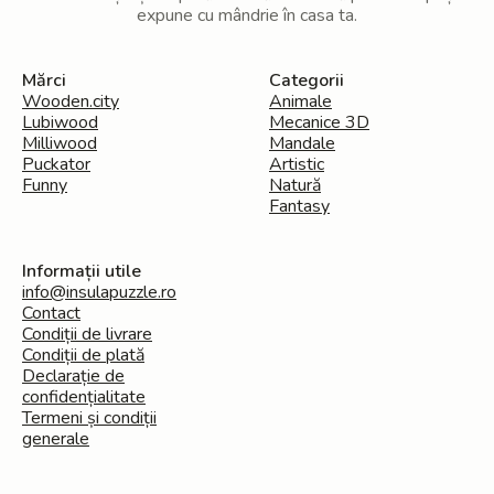
expune cu mândrie în casa ta.
Mărci
Categorii
Wooden.city
Animale
Lubiwood
Mecanice 3D
Milliwood
Mandale
Puckator
Artistic
Funny
Natură
Fantasy
Informații utile
info@insulapuzzle.ro
Contact
Condiții de livrare
Condiții de plată
Declarație de
confidențialitate
Termeni și condiții
generale