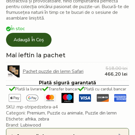
distractivă și provocatoare, fiind completarea perfectă
pentru colecția oricărui pasionat de puzzle-uri. Bucură-te de
frumusețea naturii în timp ce te bucuri de o sesiune de
asamblare liniștită.
În stoc
Adaugă În Coș
Mai ieftin la pachet
Pre
518,00
lei
Pachet puzzle din lemn Safari
iniți
Pre
466,20
lei
a
cur
Plată sigură garantată
fost
est
Plată la livrare
Transfer bancar
Plată cu cardul bancar
518
466
SKU:
mp-stripedzebra-a4
Categorii:
Premium
,
Puzzle cu animale
,
Puzzle din lemn
Etichete:
afrika
,
zebra
Brand:
Lubiwood