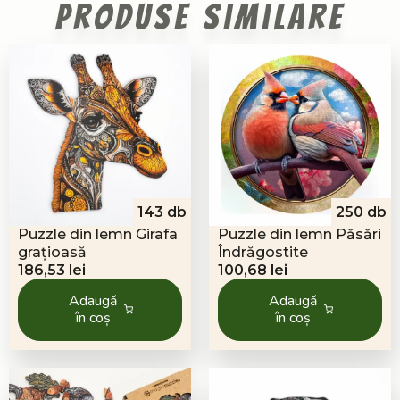
Produse similare
143 db
250 db
Puzzle din lemn Girafa
Puzzle din lemn Păsări
grațioasă
Îndrăgostite
186,53
lei
100,68
lei
Adaugă
Adaugă
în coș
în coș