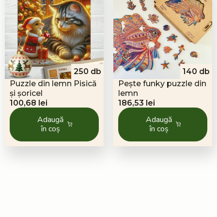
250 db
140 db
Puzzle din lemn Pisică
Pește funky puzzle din
și șoricel
lemn
100,68
lei
186,53
lei
Adaugă
Adaugă
în coș
în coș