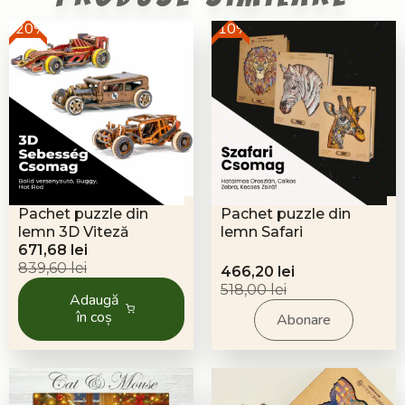
-20%
-10%
Pachet puzzle din
Pachet puzzle din
lemn 3D Viteză
lemn Safari
Prețul
Prețul
671,68
lei
inițial
curent
839,60
lei
Prețul
Prețul
466,20
lei
a
este:
inițial
curent
518,00
lei
Adaugă
fost:
671,68 lei.
a
este:
în coș
Abonare
839,60 lei.
fost:
466,20 lei.
518,00 lei.