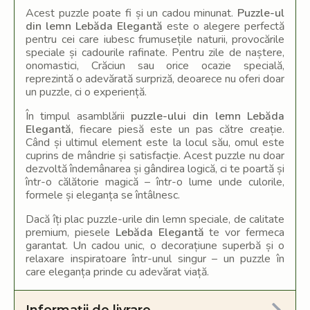
Acest puzzle poate fi și un cadou minunat.
Puzzle-ul
din lemn Lebăda Elegantă
este o alegere perfectă
pentru cei care iubesc frumusețile naturii, provocările
speciale și cadourile rafinate. Pentru zile de naștere,
onomastici, Crăciun sau orice ocazie specială,
reprezintă o adevărată surpriză, deoarece nu oferi doar
un puzzle, ci o experiență.
În timpul asamblării
puzzle-ului din lemn Lebăda
Elegantă
, fiecare piesă este un pas către creație.
Când și ultimul element este la locul său, omul este
cuprins de mândrie și satisfacție. Acest puzzle nu doar
dezvoltă îndemânarea și gândirea logică, ci te poartă și
într-o călătorie magică – într-o lume unde culorile,
formele și eleganța se întâlnesc.
Dacă îți plac puzzle-urile din lemn speciale, de calitate
premium, piesele
Lebăda Elegantă
te vor fermeca
garantat. Un cadou unic, o decorațiune superbă și o
relaxare inspiratoare într-unul singur – un puzzle în
care eleganța prinde cu adevărat viață.