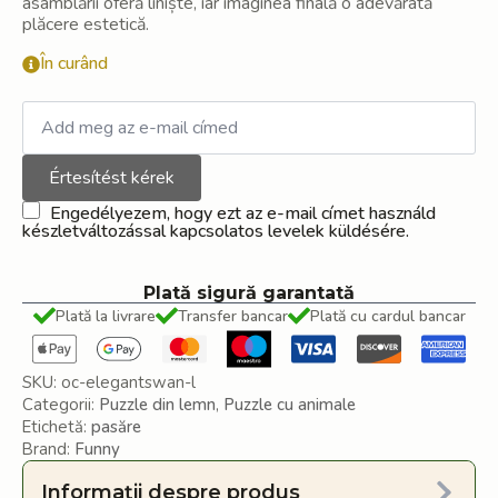
asamblării oferă liniște, iar imaginea finală o adevărată
plăcere estetică.
În curând
Értesítést kérek
Engedélyezem, hogy ezt az e-mail címet használd
készletváltozással kapcsolatos levelek küldésére.
Plată sigură garantată
Plată la livrare
Transfer bancar
Plată cu cardul bancar
SKU:
oc-elegantswan-l
Categorii:
Puzzle din lemn
,
Puzzle cu animale
Etichetă:
pasăre
Brand:
Funny
Informații despre produs