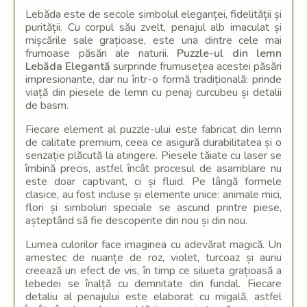
Lebăda este de secole simbolul eleganței, fidelității și
purității. Cu corpul său zvelt, penajul alb imaculat și
mișcările sale grațioase, este una dintre cele mai
frumoase păsări ale naturii.
Puzzle-ul din lemn
Lebăda Elegantă
surprinde frumusețea acestei păsări
impresionante, dar nu într-o formă tradițională: prinde
viață din piesele de lemn cu penaj curcubeu și detalii
de basm.
Fiecare element al puzzle-ului este fabricat din lemn
de calitate premium, ceea ce asigură durabilitatea și o
senzație plăcută la atingere. Piesele tăiate cu laser se
îmbină precis, astfel încât procesul de asamblare nu
este doar captivant, ci și fluid. Pe lângă formele
clasice, au fost incluse și elemente unice: animale mici,
flori și simboluri speciale se ascund printre piese,
așteptând să fie descoperite din nou și din nou.
Lumea culorilor face imaginea cu adevărat magică. Un
amestec de nuanțe de roz, violet, turcoaz și auriu
creează un efect de vis, în timp ce silueta grațioasă a
lebedei se înalță cu demnitate din fundal. Fiecare
detaliu al penajului este elaborat cu migală, astfel