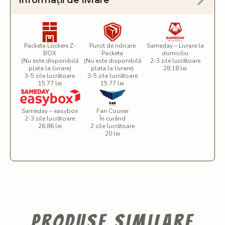
Informații de livrare
Packeta Lockere Z-
Punct de ridicare
Sameday – Livrare la
BOX
Packeta
domiciliu
(Nu este disponibilă
(Nu este disponibilă
2-3 zile lucrătoare
plata la livrare)
plata la livrare)
28.18 lei
3-5 zile lucrătoare
3-5 zile lucrătoare
15.77 lei
15.77 lei
Sameday – easybox
Fan Courier
2-3 zile lucrătoare
În curând
26.86 lei
2 zile lucrătoare
20 lei
Produse similare