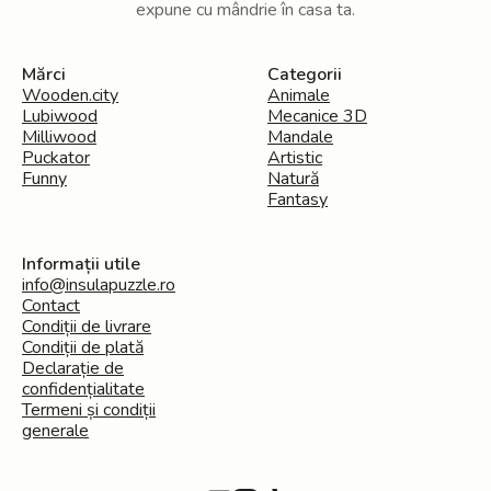
expune cu mândrie în casa ta.
Mărci
Categorii
Wooden.city
Animale
Lubiwood
Mecanice 3D
Milliwood
Mandale
Puckator
Artistic
Funny
Natură
Fantasy
Informații utile
info@insulapuzzle.ro
Contact
Condiții de livrare
Condiții de plată
Declarație de
confidențialitate
Termeni și condiții
generale