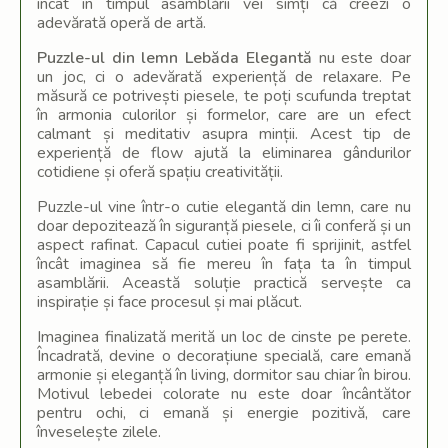
încât în timpul asamblării vei simți că creezi o
adevărată operă de artă.
Puzzle-ul din lemn Lebăda Elegantă
nu este doar
un joc, ci o adevărată experiență de relaxare. Pe
măsură ce potrivești piesele, te poți scufunda treptat
în armonia culorilor și formelor, care are un efect
calmant și meditativ asupra minții. Acest tip de
experiență de flow ajută la eliminarea gândurilor
cotidiene și oferă spațiu creativității.
Puzzle-ul vine într-o cutie elegantă din lemn, care nu
doar depozitează în siguranță piesele, ci îi conferă și un
aspect rafinat. Capacul cutiei poate fi sprijinit, astfel
încât imaginea să fie mereu în fața ta în timpul
asamblării. Această soluție practică servește ca
inspirație și face procesul și mai plăcut.
Imaginea finalizată merită un loc de cinste pe perete.
Încadrată, devine o decorațiune specială, care emană
armonie și eleganță în living, dormitor sau chiar în birou.
Motivul lebedei colorate nu este doar încântător
pentru ochi, ci emană și energie pozitivă, care
înveselește zilele.