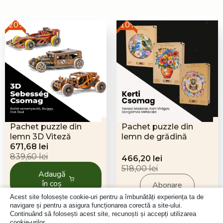
-20%
-10%
Pachet puzzle din
Pachet puzzle din
lemn 3D Viteză
lemn de grădină
Prețul
Prețul
671,68
lei
inițial
curent
839,60
lei
Prețul
Prețul
466,20
lei
a
este:
inițial
curent
518,00
lei
Adaugă
fost:
671,68 lei.
a
este:
în coș
Abonare
839,60 lei.
fost:
466,20 lei.
Acest site folosește cookie-uri pentru a îmbunătăți experiența ta de
518,00 lei.
navigare și pentru a asigura funcționarea corectă a site-ului.
Continuând să folosești acest site, recunoști și accepți utilizarea
-10%
cookie-urilor.