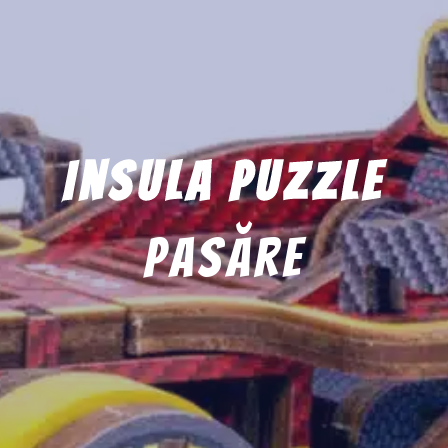
Insula Puzzle
pasăre