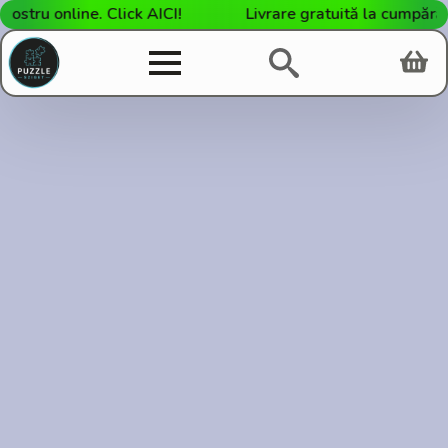
ru online. Click AICI!
Livrare gratuită la cumpărături