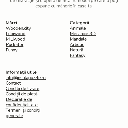
de distracție și o operă de artă frumoasă pe care o poți
expune cu mândrie în casa ta.
Mărci
Categorii
Wooden.city
Animale
Lubiwood
Mecanice 3D
Milliwood
Mandale
Puckator
Artistic
Funny
Natură
Fantasy
Informații utile
info@insulapuzzle.ro
Contact
Condiții de livrare
Condiții de plată
Declarație de
confidențialitate
Termeni și condiții
generale