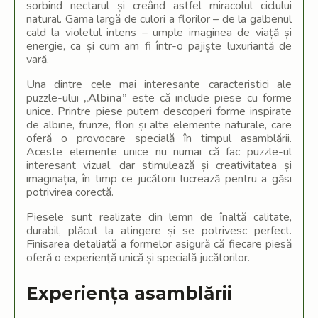
sorbind nectarul și creând astfel miracolul ciclului
natural. Gama largă de culori a florilor – de la galbenul
cald la violetul intens – umple imaginea de viață și
energie, ca și cum am fi într-o pajiște luxuriantă de
vară.
Una dintre cele mai interesante caracteristici ale
puzzle-ului
„Albina”
este că include piese cu forme
unice. Printre piese putem descoperi forme inspirate
de albine, frunze, flori și alte elemente naturale, care
oferă o provocare specială în timpul asamblării.
Aceste elemente unice nu numai că fac puzzle-ul
interesant vizual, dar stimulează și creativitatea și
imaginația, în timp ce jucătorii lucrează pentru a găsi
potrivirea corectă.
Piesele sunt realizate din lemn de înaltă calitate,
durabil, plăcut la atingere și se potrivesc perfect.
Finisarea detaliată a formelor asigură că fiecare piesă
oferă o experiență unică și specială jucătorilor.
Experiența asamblării