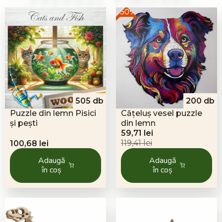
-50%
505 db
200 db
Puzzle din lemn Pisici
Cățeluș vesel puzzle
și pești
din lemn
Prețul
Prețul
59,71
lei
inițial
curent
119,41
lei
100,68
lei
a
este:
Adaugă
Adaugă
fost:
59,71 lei.
în coș
în coș
119,41 lei.