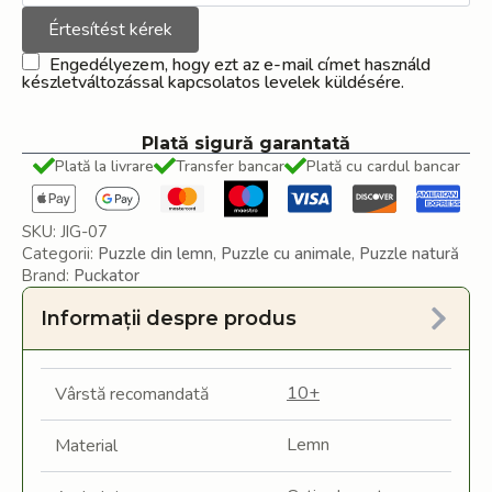
Értesítést kérek
Engedélyezem, hogy ezt az e-mail címet használd
készletváltozással kapcsolatos levelek küldésére.
Plată sigură garantată
Plată la livrare
Transfer bancar
Plată cu cardul bancar
SKU:
JIG-07
Categorii:
Puzzle din lemn
,
Puzzle cu animale
,
Puzzle natură
Brand:
Puckator
Informații despre produs
10+
Vârstă recomandată
Lemn
Material