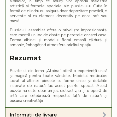
albinelor, în timp ce adulții vor aprecia măiestria
artistică și formele speciale ale puzzle-ului. Cutia în
formă de cilindru nu asigură doar depozitare practică, ci
servește și ca element decorativ pe orice raft sau
masă.
Puzzle-ul asamblat oferă o priveliște impresionantă,
care merită un loc de cinste pe peretele oricărei case.
Forma albinei și modelul floral emană căldură și
armonie, îmbogățind atmosfera oricărui spațiu.
Rezumat
Puzzle-ul din lemn
„Albina”
oferă o experiență unică
și magică pentru toate vârstele. Modelul meticulos
lucrat al albinei, piesele cu forme unice și detaliile
inspirate de natură fac acest puzzle special. Acest
puzzle nu este doar un joc distractiv, ci și o operă de
artă care celebrează respectul față de natură și
bucuria creativității.
Informații de livrare