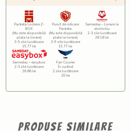
Packeta Lockere Z-
Punct de ridicare
Sameday – Livrare la
BOX
Packeta
domiciliu
(Nu este disponibilă
(Nu este disponibilă
2-3 zile lucrătoare
plata la livrare)
plata la livrare)
28.18 lei
3-5 zile lucrătoare
3-5 zile lucrătoare
15.77 lei
15.77 lei
Sameday – easybox
Fan Courier
2-3 zile lucrătoare
În curând
26.86 lei
2 zile lucrătoare
20 lei
Produse similare