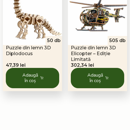
50 db
505 db
Puzzle din lemn 3D
Puzzle din lemn 3D
Diplodocus
Elicopter – Ediție
Limitată
47,39
lei
302,34
lei
Adaugă
Adaugă
în coș
în coș