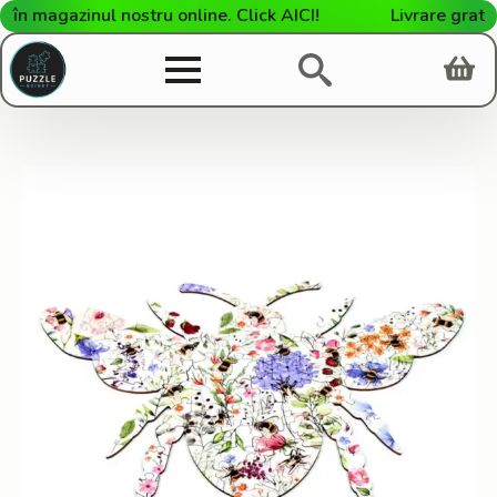
 magazinul nostru online. Click AICI!
Livrare gratuită