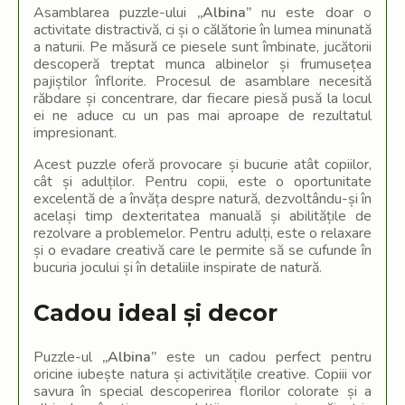
Asamblarea puzzle-ului
„Albina”
nu este doar o
activitate distractivă, ci și o călătorie în lumea minunată
a naturii. Pe măsură ce piesele sunt îmbinate, jucătorii
descoperă treptat munca albinelor și frumusețea
pajiștilor înflorite. Procesul de asamblare necesită
răbdare și concentrare, dar fiecare piesă pusă la locul
ei ne aduce cu un pas mai aproape de rezultatul
impresionant.
Acest puzzle oferă provocare și bucurie atât copiilor,
cât și adulților. Pentru copii, este o oportunitate
excelentă de a învăța despre natură, dezvoltându-și în
același timp dexteritatea manuală și abilitățile de
rezolvare a problemelor. Pentru adulți, este o relaxare
și o evadare creativă care le permite să se cufunde în
bucuria jocului și în detaliile inspirate de natură.
Cadou ideal și decor
Puzzle-ul
„Albina”
este un cadou perfect pentru
oricine iubește natura și activitățile creative. Copiii vor
savura în special descoperirea florilor colorate și a