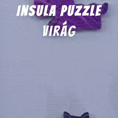
Insula Puzzle
virág