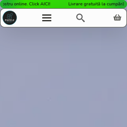
u online. Click AICI!
Livrare gratuită la cumpărături 