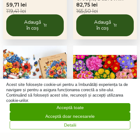
Prețul
Prețul
Prețul
Prețul
59,71
lei
82,75
lei
inițial
curent
inițial
curent
119,41
lei
165,50
lei
a
este:
a
este:
Adaugă
Adaugă
fost:
59,71 lei.
fost:
82,75 lei.
în coș
în coș
119,41 lei.
165,50 lei.
Acest site folosește cookie-uri pentru a îmbunătăți experiența ta de
navigare și pentru a asigura funcționarea corectă a site-ului.
Continuând să folosești acest site, recunoști și accepți utilizarea
cookie-urilor.
162 db
505 db
Acceptă toate
Puzzle din lemn Flori
Puzzle din lemn Flori
Acceptă doar necesarele
de grădină
Înflorite
100,68
lei
Detalii
186,53
lei
Adaugă