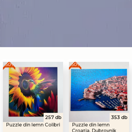
-50%
-50%
257 db
353 db
Puzzle din lemn Colibri
Puzzle din lemn
Croația, Dubrovnik