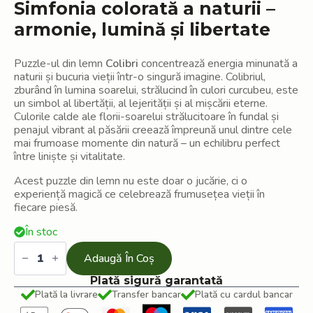
119,41 lei.
Simfonia colorată a naturii –
armonie, lumină și libertate
Puzzle-ul din lemn
Colibri
concentrează energia minunată a
naturii și bucuria vieții într-o singură imagine. Colibriul,
zburând în lumina soarelui, strălucind în culori curcubeu, este
un simbol al libertății, al lejerității și al mișcării eterne.
Culorile calde ale florii-soarelui strălucitoare în fundal și
penajul vibrant al păsării creează împreună unul dintre cele
mai frumoase momente din natură – un echilibru perfect
între liniște și vitalitate.
Acest puzzle din lemn nu este doar o jucărie, ci o
experiență magică ce celebrează frumusețea vieții în
fiecare piesă.
În stoc
Cantitate
Puzzle
Adaugă În Coș
din
lemn
Plată sigură garantată
Colibri
Plată la livrare
Transfer bancar
Plată cu cardul bancar