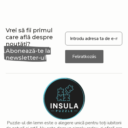
Vrei să fii primul
care află despre
noutăți?
Abonează-te la
Feliratkozás
newsletter-ul
nostru
Puzzle-ul din lemn este o alegere unică pentru toți iubitorii