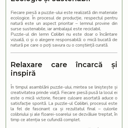
Fiecare piesă a puzzle-ului este realizată din materiale
ecologice. În procesul de producție, respectul pentru
natură este un aspect prioritar – lemnul provine din
surse sustenabile, iar ambalajul este reciclabil.
Puzzle-ul din lemn
Colibri
nu este doar o încântare
vizuală, ci și o alegere responsabilă: o mică bucată de
natură pe care o poți savura cu o conștiință curată.
Relaxare care încarcă și
inspiră
În timpul asamblării puzzle-ului, mintea se liniștește și
creativitatea prinde viață. Fiecare piesă pusă la locul ei
este o mică victorie, fiecare culoare asortată aduce o
satisfacție sporită. La puzzle-ul
Colibri
, procesul este
la fel de fascinant ca și rezultatul final – culorile
colibriului și ale floarei-soarelui se dezvăluie treptat, în
timp ce atenția se cufundă complet.