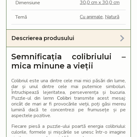
30,0 cm x 30,0 cm
Dimensiune
Cu animale
,
Natură
Temă
Descrierea produsului
Semnificația colibriului –
mica minune a vieții
Colibriul este una dintre cele mai mici păsări din lume,
dar și unul dintre cele mai puternice simboluri.
Întruchipează lejeritatea, perseverența și bucuria.
Puzzle-ul din lemn
Colibri
transmite acest mesaj:
oricât de mari ar fi provocările vieții, poți găsi mereu
lumină dacă te concentrezi pe frumusețe și pe
aspectele pozitive.
Fiecare piesă a puzzle-ului poartă energia colibriului:
culorile, formele și mișcările se unesc într-o imagine