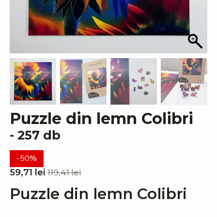
Puzzle din lemn Colibri
- 257 db
-50%
59,71
lei
119,41
lei
Prețul
Prețul
inițial
curent
Puzzle din lemn Colibri
a
este:
fost:
59,71 lei.