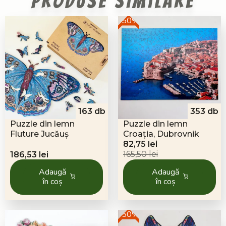
Produse similare
-50%
163 db
353 db
Puzzle din lemn
Puzzle din lemn
Fluture Jucăuș
Croația, Dubrovnik
Prețul
Prețul
82,75
lei
inițial
curent
165,50
lei
186,53
lei
a
este:
Adaugă
Adaugă
fost:
82,75 lei.
în coș
în coș
165,50 lei.
-50%