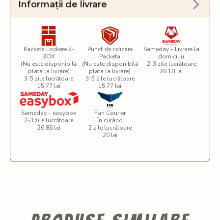
Informații de livrare
Packeta Lockere Z-
Punct de ridicare
Sameday – Livrare la
BOX
Packeta
domiciliu
(Nu este disponibilă
(Nu este disponibilă
2-3 zile lucrătoare
plata la livrare)
plata la livrare)
28.18 lei
3-5 zile lucrătoare
3-5 zile lucrătoare
15.77 lei
15.77 lei
Sameday – easybox
Fan Courier
2-3 zile lucrătoare
În curând
26.86 lei
2 zile lucrătoare
20 lei