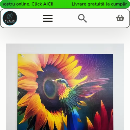
u online. Click AICI!
Livrare gratuită la cumpărături 