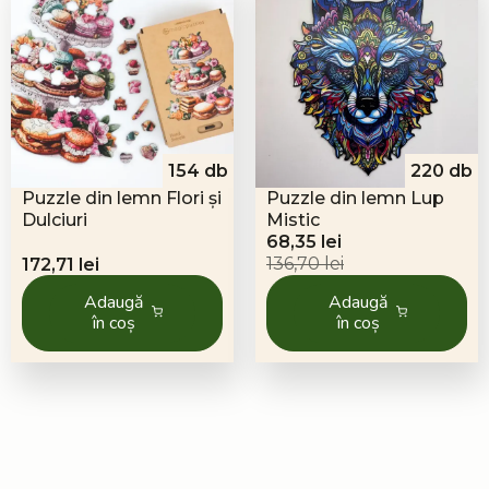
154 db
220 db
Puzzle din lemn Flori și
Puzzle din lemn Lup
Dulciuri
Mistic
Prețul
Prețul
68,35
lei
inițial
curent
136,70
lei
172,71
lei
a
este:
Adaugă
Adaugă
fost:
68,35 lei.
în coș
în coș
136,70 lei.