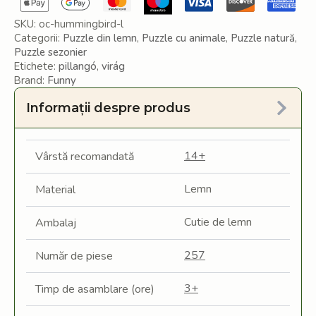
SKU:
oc-hummingbird-l
Categorii:
Puzzle din lemn
,
Puzzle cu animale
,
Puzzle natură
,
Puzzle sezonier
Etichete:
pillangó
,
virág
Brand:
Funny
Informații despre produs
14+
Vârstă recomandată
Lemn
Material
Cutie de lemn
Ambalaj
257
Număr de piese
3+
Timp de asamblare (ore)