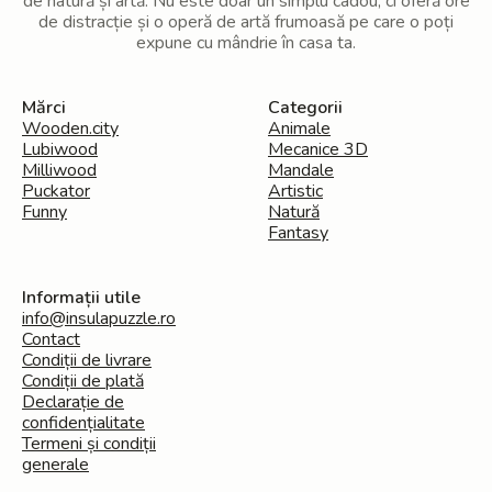
de natură și artă. Nu este doar un simplu cadou, ci oferă ore
de distracție și o operă de artă frumoasă pe care o poți
expune cu mândrie în casa ta.
Mărci
Categorii
Wooden.city
Animale
Lubiwood
Mecanice 3D
Milliwood
Mandale
Puckator
Artistic
Funny
Natură
Fantasy
Informații utile
info@insulapuzzle.ro
Contact
Condiții de livrare
Condiții de plată
Declarație de
confidențialitate
Termeni și condiții
generale