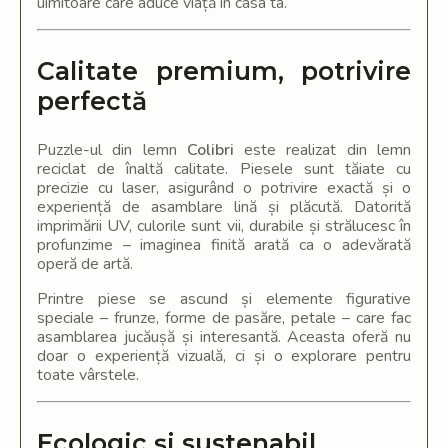
uimitoare care aduce viață în casa ta.
Calitate premium, potrivire
perfectă
Puzzle-ul din lemn
Colibri
este realizat din lemn
reciclat de înaltă calitate. Piesele sunt tăiate cu
precizie cu laser, asigurând o potrivire exactă și o
experiență de asamblare lină și plăcută. Datorită
imprimării UV, culorile sunt vii, durabile și strălucesc în
profunzime – imaginea finită arată ca o adevărată
operă de artă.
Printre piese se ascund și elemente figurative
speciale – frunze, forme de pasăre, petale – care fac
asamblarea jucăușă și interesantă. Aceasta oferă nu
doar o experiență vizuală, ci și o explorare pentru
toate vârstele.
Ecologic și sustenabil