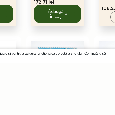
172,71
lei
186,
Adaugă
în coș
igare și pentru a asigura funcționarea corectă a site-ului. Continuând să
200 db
150 db
lemn
Puzzle din lemn
Puzz
ilor
Lisabona
Pajiș
ferm