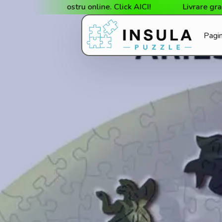
nostru online. Click AICI!
Livrare gratuită la cumpără
Pagin