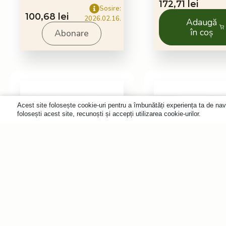
172,71
lei
Sosire:
100,68
lei
2026.02.16.
Adaugă
în coș
Abonare
Acest site folosește cookie-uri pentru a îmbunătăți experiența ta de nav
folosești acest site, recunoști și accepți utilizarea cookie-urilor.
505 db
Puzzle din lemn
Puzzle din 
Călătorie în jurul
Insula comor
lumii
exotice