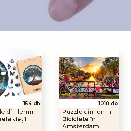
154 db
1010 db
le din lemn
Puzzle din lemn
ele vieții
Biciclete în
Amsterdam