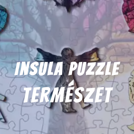
Insula Puzzle
természet