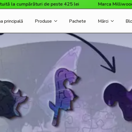
turi de peste 425 lei
Marca Milliwood a sosit în magaz
a principală
Produse
Pachete
Mărci
Bl