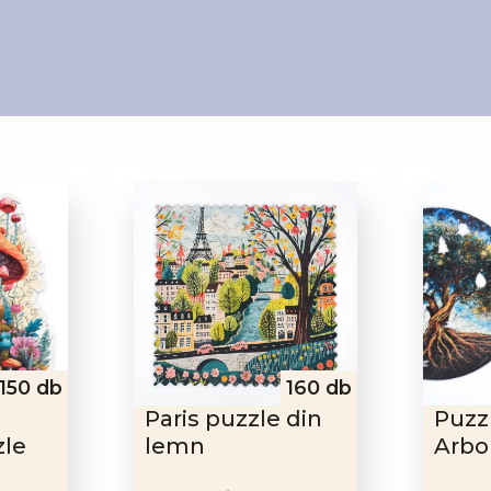
150 db
160 db
Paris puzzle din
Puzz
zle
lemn
Arbor