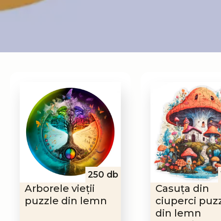
250 db
Arborele vieții
Casuța din
puzzle din lemn
ciuperci puz
din lemn