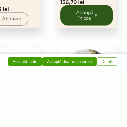
136,70
lei
53
lei
Adaugă
în coș
Abonare
Acceptă toate
Acceptă doar necesarele
Detalii
150 db
147 db
le din lemn
Puzzle din lemn
tea
Paradis Ascuns
ecătoare