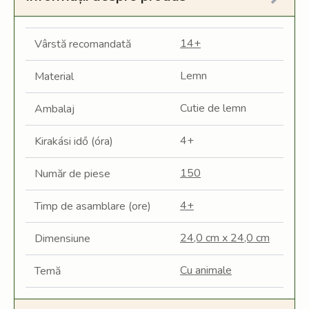
14+
Vârstă recomandată
Lemn
Material
Cutie de lemn
Ambalaj
4+
Kirakási idő (óra)
150
Număr de piese
4+
Timp de asamblare (ore)
24,0 cm x 24,0 cm
Dimensiune
Cu animale
Temă