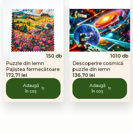
150 db
1010 db
Puzzle din lemn
Descoperire cosmică
Pajiștea fermecătoare
puzzle din lemn
172,71
lei
136,70
lei
Adaugă
Adaugă
în coș
în coș