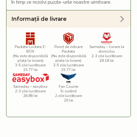
în timp ce rezolvi puzzle-urile noastre uimitoare.
Informații de livrare
Packeta Lockere Z-
Punct de ridicare
Sameday – Livrare la
BOX
Packeta
domiciliu
(Nu este disponibilă
(Nu este disponibilă
2-3 zile lucrătoare
plata la livrare)
plata la livrare)
28.18 lei
3-5 zile lucrătoare
3-5 zile lucrătoare
15.77 lei
15.77 lei
Sameday – easybox
Fan Courier
2-3 zile lucrătoare
În curând
26.86 lei
2 zile lucrătoare
20 lei