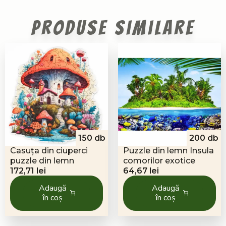
Produse similare
150 db
200 db
Casuța din ciuperci
Puzzle din lemn Insula
puzzle din lemn
comorilor exotice
172,71
lei
64,67
lei
Adaugă
Adaugă
în coș
în coș