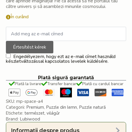
care aprinde imaginația! Fie ca acesta să fie portalul tău
către univers și să asamblezi minunile cosmosului.
În curând
Értesítést kérek
Engedélyezem, hogy ezt az e-mail címet használd
készletváltozással kapcsolatos levelek küldésére.
Plată sigură garantată
Plată la livrare
Transfer bancar
Plată cu cardul bancar
SKU:
mp-space-a4
Categorii:
Premium
,
Puzzle din lemn
,
Puzzle natură
Etichete:
természet
,
világűr
Brand:
Lubiwood
Informații despre produs