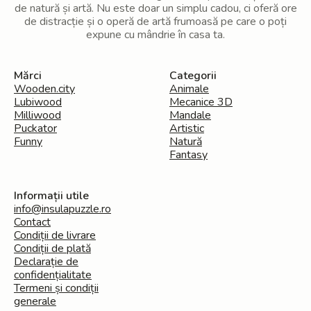
de natură și artă. Nu este doar un simplu cadou, ci oferă ore
de distracție și o operă de artă frumoasă pe care o poți
expune cu mândrie în casa ta.
Mărci
Categorii
Wooden.city
Animale
Lubiwood
Mecanice 3D
Milliwood
Mandale
Puckator
Artistic
Funny
Natură
Fantasy
Informații utile
info@insulapuzzle.ro
Contact
Condiții de livrare
Condiții de plată
Declarație de
confidențialitate
Termeni și condiții
generale