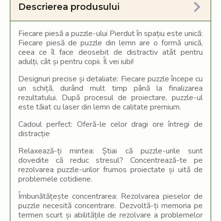
Descrierea produsului
Fiecare piesă a puzzle-ului Pierdut în spațiu este unică:
Fiecare piesă de puzzle din lemn are o formă unică,
ceea ce îl face deosebit de distractiv atât pentru
adulți, cât și pentru copii. Îl vei iubi!
Designuri precise și detaliate:
Fiecare puzzle începe cu
un schiță, durând mult timp până la finalizarea
rezultatului. După procesul de proiectare, puzzle-ul
este tăiat cu laser din lemn de calitate premium.
Cadoul perfect: Oferă-le celor dragi ore întregi de
distracție
Relaxează-ți mintea: Știai că puzzle-urile sunt
dovedite că reduc stresul? Concentrează-te pe
rezolvarea puzzle-urilor frumos proiectate și uită de
problemele cotidiene.
Îmbunătățește concentrarea: Rezolvarea pieselor de
puzzle necesită concentrare. Dezvoltă-ți memoria pe
termen scurt și abilitățile de rezolvare a problemelor