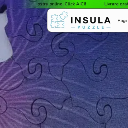
zinul nostru online. Click AICI!
Livrare gratuită la c
Pagin