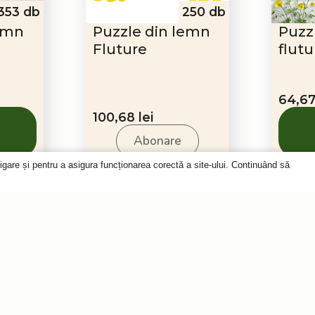
353 db
250 db
lemn
Puzzle din lemn
Puzz
Fluture
flutu
64,6
100,68
lei
Abonare
igare și pentru a asigura funcționarea corectă a site-ului. Continuând să
-50%