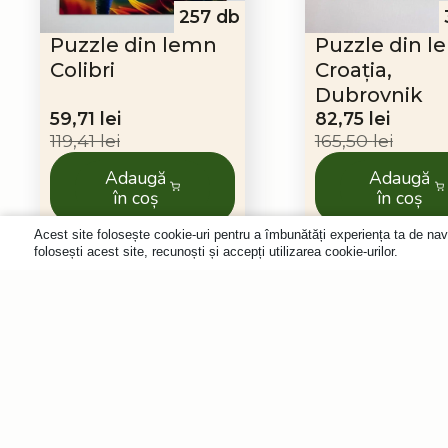
257 db
Puzzle din lemn
Puzzle din 
Colibri
Croația,
Dubrovnik
Prețul
Prețul
Prețul
Prețul
59,71
lei
82,75
lei
inițial
curent
inițial
curent
119,41
lei
165,50
lei
a
este:
a
este:
Adaugă
Adaugă
fost:
59,71 lei.
fost:
82,75 lei.
în coș
în coș
119,41 lei.
165,50 lei.
Acest site folosește cookie-uri pentru a îmbunătăți experiența ta de nav
folosești acest site, recunoști și accepți utilizarea cookie-urilor.
-50%