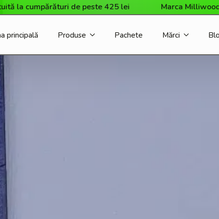
umpărături de peste 425 lei
Marca Milliwood a sosit în
a principală
Produse
Pachete
Mărci
Bl