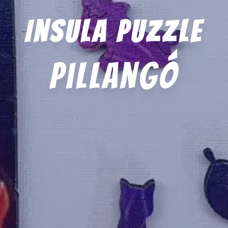
Insula Puzzle
pillangó