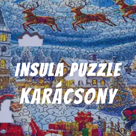
Insula Puzzle
karácsony