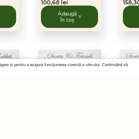
100,68
lei
158,
Adaugă
în coș
igare și pentru a asigura funcționarea corectă a site-ului. Continuând să
150 db
1010 db
lemn
Puzzle din lemn
Puzz
și
Moș Crăciun și
Moș 
prietenii săi
sose