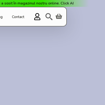
agazinul nostru online. Click AICI!
Livrare gratuită l
og
Contact