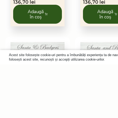
136,70
lei
136,70
lei
Adaugă
Adaugă
în coș
în coș
Acest site folosește cookie-uri pentru a îmbunătăți experiența ta de nav
folosești acest site, recunoști și accepți utilizarea cookie-urilor.
150 db
Puzzle din lemn
Puzzle din 
Moș Crăciun și
Moș Crăciun 
bursuci
iepurași