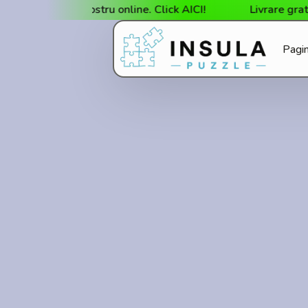
inul nostru online. Click AICI!
Livrare gratuită la cum
Pagin