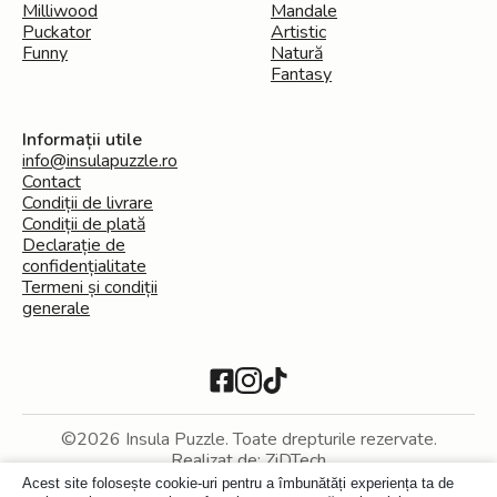
Milliwood
Mandale
Puckator
Artistic
Funny
Natură
Fantasy
Informații utile
info@insulapuzzle.ro
Contact
Condiții de livrare
Condiții de plată
Declarație de
confidențialitate
Termeni și condiții
generale
©2026 Insula Puzzle. Toate drepturile rezervate.
Realizat de:
ZiDTech
Acest site folosește cookie-uri pentru a îmbunătăți experiența ta de