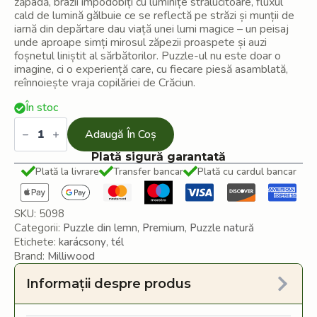
zăpadă, brazii împodobiți cu luminițe strălucitoare, fluxul
cald de lumină gălbuie ce se reflectă pe străzi și munții de
iarnă din depărtare dau viață unei lumi magice – un peisaj
unde aproape simți mirosul zăpezii proaspete și auzi
foșnetul liniștit al sărbătorilor. Puzzle-ul nu este doar o
imagine, ci o experiență care, cu fiecare piesă asamblată,
reînnoiește vraja copilăriei de Crăciun.
În stoc
Cantitate
Sat
Adaugă În Coș
de
Crăciun,
Plată sigură garantată
puzzle
Plată la livrare
Transfer bancar
Plată cu cardul bancar
din
lemn
SKU:
5098
Categorii:
Puzzle din lemn
,
Premium
,
Puzzle natură
Etichete:
karácsony
,
tél
Brand:
Milliwood
Informații despre produs