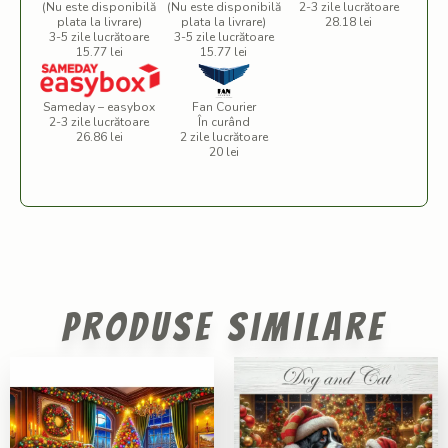
(Nu este disponibilă
(Nu este disponibilă
2-3 zile lucrătoare
plata la livrare)
plata la livrare)
28.18 lei
3-5 zile lucrătoare
3-5 zile lucrătoare
15.77 lei
15.77 lei
Sameday – easybox
Fan Courier
2-3 zile lucrătoare
În curând
26.86 lei
2 zile lucrătoare
20 lei
Produse similare