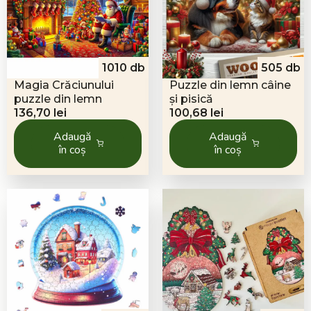
1010 db
505 db
Magia Crăciunului
Puzzle din lemn câine
puzzle din lemn
și pisică
136,70
lei
100,68
lei
Adaugă
Adaugă
în coș
în coș