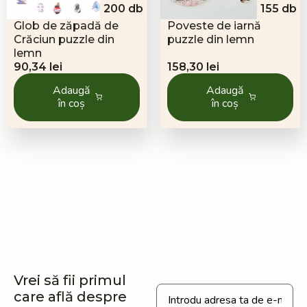
200 db
155 db
Glob de zăpadă de
Poveste de iarnă
Crăciun puzzle din
puzzle din lemn
lemn
90,34
lei
158,30
lei
Adaugă
Adaugă
în coș
în coș
Vrei să fii primul
care află despre