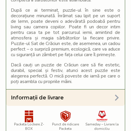
completă a sărbătorilor este asamblată.
După ce ai terminat, puzzle-ul în sine este o
decorațiune minunată. Înrămat sau lipit pe un suport
de lemn, poate deveni o adevărată podoabă pentru
living sau camera copiilor. Poate fi un decor intim
pentru casa ta pe tot parcursul iernii, amintind de
atmosfera și magia sărbătorilor la fiecare privire.
Puzzle-ul Sat de Crăciun este, de asemenea, un cadou
perfect – o surpriză premium, ecologică, care va aduce
cu siguranță un zâmbet pe fața celui care îl primește.
Dacă cauți un puzzle de Crăciun care să fie estetic,
durabil, special și festiv, atunci acest puzzle este
alegerea perfectă. O mică poveste de iarnă pe care o
poți asambla cu propriile mâini.
Informații de livrare
Packeta Lockere Z-
Punct de ridicare
Sameday – Livrare la
BOX
Packeta
domiciliu