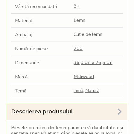
8+
Vârstă recomandată
Lemn
Material
Cutie de lemn
Ambalaj
200
Număr de piese
36,0 cm x 26,5 cm
Dimensiune
Milliwood
Marcă
iarnă
,
Natură
Temă
Descrierea produsului
Piesele premium din lemn garantează durabilitatea și
senzația specială atunci când piesele ajung la locul lor.