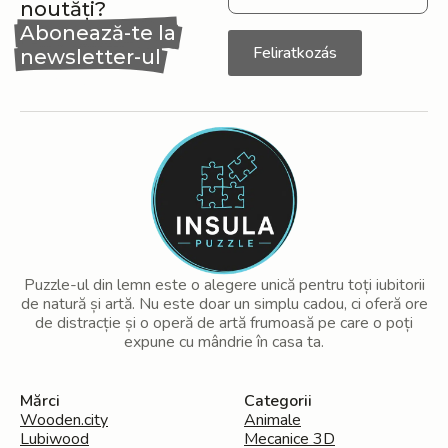
noutăți?
Abonează-te la
Feliratkozás
newsletter-ul
nostru
Puzzle-ul din lemn este o alegere unică pentru toți iubitorii
de natură și artă. Nu este doar un simplu cadou, ci oferă ore
de distracție și o operă de artă frumoasă pe care o poți
expune cu mândrie în casa ta.
Mărci
Categorii
Wooden.city
Animale
Lubiwood
Mecanice 3D