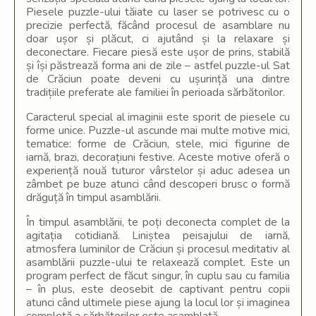
Piesele puzzle-ului tăiate cu laser se potrivesc cu o
precizie perfectă, făcând procesul de asamblare nu
doar ușor și plăcut, ci ajutând și la relaxare și
deconectare. Fiecare piesă este ușor de prins, stabilă
și își păstrează forma ani de zile – astfel puzzle-ul Sat
de Crăciun poate deveni cu ușurință una dintre
tradițiile preferate ale familiei în perioada sărbătorilor.
Caracterul special al imaginii este sporit de piesele cu
forme unice. Puzzle-ul ascunde mai multe motive mici,
tematice: forme de Crăciun, stele, mici figurine de
iarnă, brazi, decorațiuni festive. Aceste motive oferă o
experiență nouă tuturor vârstelor și aduc adesea un
zâmbet pe buze atunci când descoperi brusc o formă
drăguță în timpul asamblării.
În timpul asamblării, te poți deconecta complet de la
agitația cotidiană. Liniștea peisajului de iarnă,
atmosfera luminilor de Crăciun și procesul meditativ al
asamblării puzzle-ului te relaxează complet. Este un
program perfect de făcut singur, în cuplu sau cu familia
– în plus, este deosebit de captivant pentru copii
atunci când ultimele piese ajung la locul lor și imaginea