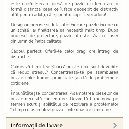
este unică: Fiecare piesă de puzzle din lemn are o
formă distinctă, ceea ce îl face deosebit de distractiv
atât pentru adulți, cât și pentru copii. Îl vei adora!
Designuri precise și detaliate: Fiecare puzzle începe cu
un schiță, iar finalizarea sa necesită mult timp. După
procesul de proiectare, puzzle-ul este tăiat cu laser
din lemn de înaltă calitate.
Cadoul perfect: Oferă-le celor dragi ore întregi de
distracție
Calmează-ți mintea: Știai că puzzle-urile sunt dovedite
că reduc stresul? Concentrează-te pe asamblarea
puzzle-urilor frumos proiectate și uită de problemele
cotidiene.
Îmbunătățește concentrarea: Asamblarea pieselor de
puzzle necesită concentrare. Dezvoltă-ți memoria pe
termen scurt și abilitățile de rezolvare a problemelor
în timp ce asamblezi puzzle-urile noastre uimitoare.
Informații de livrare