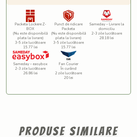
Packeta Lockere Z-
Punct de ridicare
Sameday – Livrare la
BOX
Packeta
domiciliu
(Nu este disponibilă
(Nu este disponibilă
2-3 zile lucrătoare
plata la livrare)
plata la livrare)
28.18 lei
3-5 zile lucrătoare
3-5 zile lucrătoare
15.77 lei
15.77 lei
Sameday – easybox
Fan Courier
2-3 zile lucrătoare
În curând
26.86 lei
2 zile lucrătoare
20 lei
Produse similare