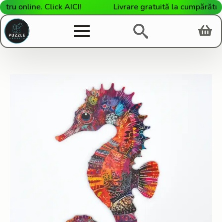
 online. Click AICI!
Livrare gratuită la cumpărături d