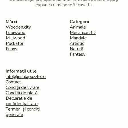
expune cu mândrie în casa ta.
Mărci
Categorii
Wooden.city
Animale
Lubiwood
Mecanice 3D
Milliwood
Mandale
Puckator
Artistic
Funny
Natură
Fantasy
Informații utile
info@insulapuzzle.ro
Contact
Condiții de livrare
Condiții de plată
Declarație de
confidențialitate
Termeni și condiții
generale