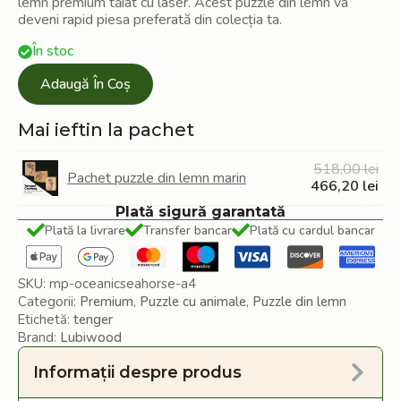
lemn premium tăiat cu laser. Acest puzzle din lemn va
deveni rapid piesa preferată din colecția ta.
În stoc
Adaugă În Coș
Mai ieftin la pachet
Pre
518,00
lei
Pachet puzzle din lemn marin
iniți
Pre
466,20
lei
a
cur
Plată sigură garantată
fost
est
Plată la livrare
Transfer bancar
Plată cu cardul bancar
518
466
SKU:
mp-oceanicseahorse-a4
Categorii:
Premium
,
Puzzle cu animale
,
Puzzle din lemn
Etichetă:
tenger
Brand:
Lubiwood
Informații despre produs