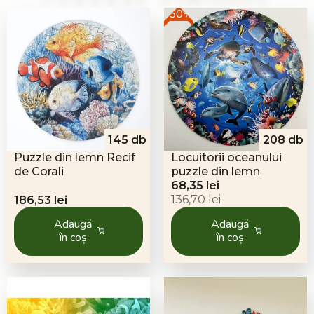
-50%
145 db
208 db
Puzzle din lemn Recif
Locuitorii oceanului
de Corali
puzzle din lemn
Prețul
Prețul
68,35
lei
inițial
curent
136,70
lei
186,53
lei
a
este:
Adaugă
Adaugă
fost:
68,35 lei.
în coș
în coș
136,70 lei.