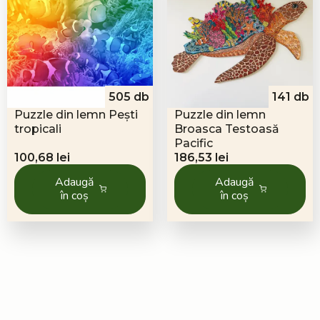
505 db
141 db
Puzzle din lemn Pești
Puzzle din lemn
tropicali
Broasca Testoasă
Pacific
100,68
lei
186,53
lei
Adaugă
Adaugă
în coș
în coș