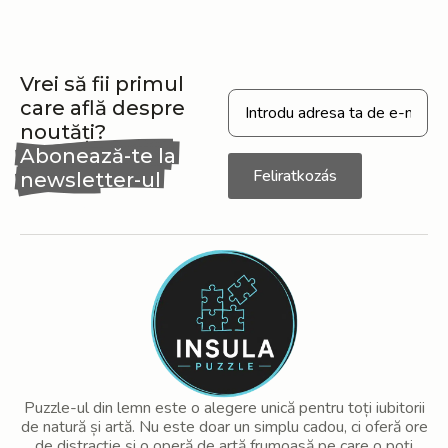
Vrei să fii primul
care află despre
noutăți?
Abonează-te la
Feliratkozás
newsletter-ul
nostru
Puzzle-ul din lemn este o alegere unică pentru toți iubitorii
de natură și artă. Nu este doar un simplu cadou, ci oferă ore
de distracție și o operă de artă frumoasă pe care o poți