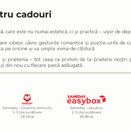
tru cadouri
că
, care este nu numai estetică, ci și practică – ușor de depoz
re iubesc câinii, gesturile romantice și puzzle-urile de c
ca pe oricine și va umple inima de căldură.
 și prietenia – tot ceea ce primim de la prietenii noștri
i din nou cu fiecare piesă adăugată.
Sameday – Livrare la domiciliu
Sameday – easybox
2-3 zile lucrătoare
2-3 zile lucrătoare
28.18 lei
26.86 lei