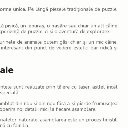
forme unice
. Pe lângă piesele tradiționale de puzzle,
ică
pisică, un iepuraș, o pasăre sau chiar un alt câine
xperiență de puzzle, ci și o aventură de explorare.
gurinele de animale putem găsi chiar și un mic câine,
teresant din punct de vedere estetic, dar ridică și
ale
tele sunt realizate prin tăiere cu laser, astfel încât
specială.
samblat din nou și din nou fără a-și pierde frumusețea
operim noi detalii mici la fiecare asamblare.
ialelor naturale, asamblarea este un proces liniștit,
nă cu familia.