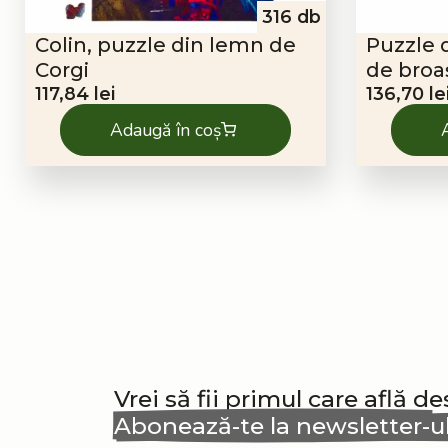
316 db
Colin, puzzle din lemn de
Puzzle 
Corgi
de broa
117,84
lei
136,70
le
Adaugă în coș
Vrei să fii primul care află d
Abonează-te la newsletter-u