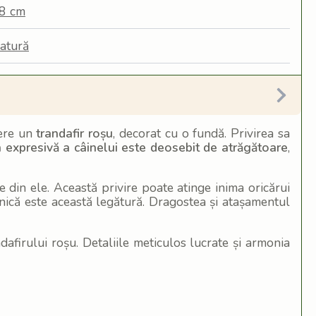
,8 cm
atură
fere un
trandafir roșu
, decorat cu o fundă. Privirea sa
a expresivă a câinelui este deosebit de atrăgătoare
,
te din ele. Această privire poate atinge inima oricărui
unică este această legătură. Dragostea și atașamentul
ndafirului roșu. Detaliile meticulos lucrate și armonia