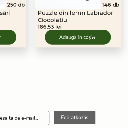
250 db
146 db
sări
Puzzle din lemn Labrador
Ciocolatiu
186,53
lei
Adaugă în coș
Feliratkozás