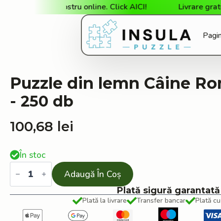
gazinul nostru online. Click AICI!
Livrare gratuită la
Pagin
Puzzle din lemn Câine R
- 250 db
100,68
lei
În stoc
Cantitate
Puzzle
Adaugă În Coș
din
lemn
Plată sigură garantată
Câine
Plată la livrare
Transfer bancar
Plată cu
Romantic