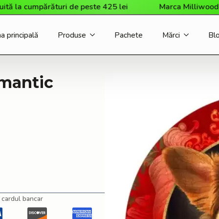
 cumpărături de peste 425 lei
Marca Milliwood a sosit 
a principală
Produse
Pachete
Mărci
Bl
omantic
 cardul bancar