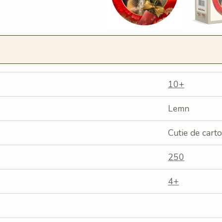
10+
Lemn
Cutie de cart
250
4+