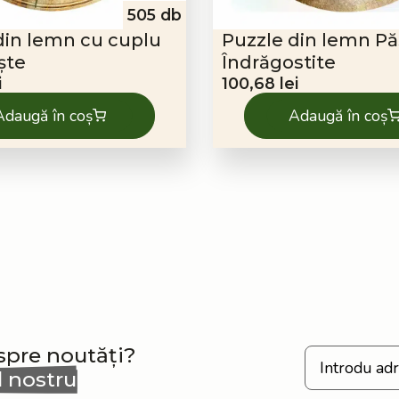
505 db
din lemn cu cuplu
Puzzle din lemn Pă
ște
Îndrăgostite
i
100,68
lei
Adaugă în coș
Adaugă în coș
espre noutăți?
l nostru