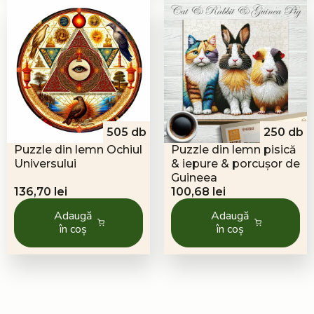
505 db
250 db
Puzzle din lemn Ochiul
Puzzle din lemn pisică
Universului
& iepure & porcușor de
Guineea
136,70
lei
100,68
lei
Adaugă
Adaugă
în coș
în coș