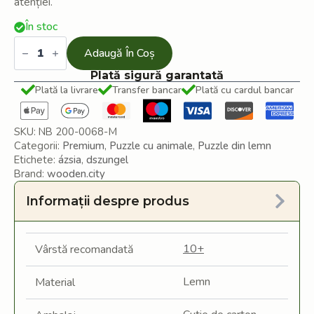
atenției.
În stoc
Cantitate
Puzzle
Adaugă În Coș
din
lemn
Plată sigură garantată
Bun
Plată la livrare
Transfer bancar
Plată cu cardul bancar
venit
în
junglă
SKU:
NB 200-0068-M
Categorii:
Premium
,
Puzzle cu animale
,
Puzzle din lemn
Etichete:
ázsia
,
dszungel
Brand:
wooden.city
Informații despre produs
10+
Vârstă recomandată
Lemn
Material