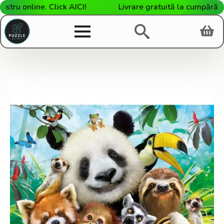
u online. Click AICI!
Livrare gratuită la cumpărături 