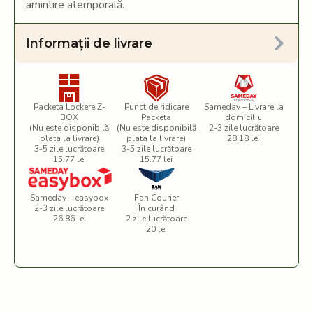
amintire atemporală.
Informații de livrare
Packeta Lockere Z-
Punct de ridicare
Sameday – Livrare la
BOX
Packeta
domiciliu
(Nu este disponibilă
(Nu este disponibilă
2-3 zile lucrătoare
plata la livrare)
plata la livrare)
28.18 lei
3-5 zile lucrătoare
3-5 zile lucrătoare
15.77 lei
15.77 lei
Sameday – easybox
Fan Courier
2-3 zile lucrătoare
În curând
26.86 lei
2 zile lucrătoare
20 lei