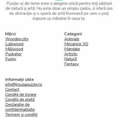
Puzzle-ul din lemn este o alegere unică pentru toți iubitorii
de natură și artă. Nu este doar un simplu cadou, ci oferă ore
de distracție și o operă de artă frumoasă pe care o poți
expune cu mândrie în casa ta.
Mărci
Categorii
Wooden.city
Animale
Lubiwood
Mecanice 3D
Milliwood
Mandale
Puckator
Artistic
Funny
Natură
Fantasy
Informații utile
info@insulapuzzle.ro
Contact
Condiții de livrare
Condiții de plată
Declarație de
confidențialitate
Termeni și condiții