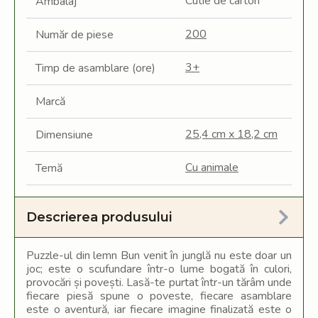
Cutie de carton
Ambalaj
200
Număr de piese
3+
Timp de asamblare (ore)
Marcă
25,4 cm x 18,2 cm
Dimensiune
Cu animale
Temă
Descrierea produsului
Puzzle-ul din lemn Bun venit în junglă nu este doar un
joc; este o scufundare într-o lume bogată în culori,
provocări și povești. Lasă-te purtat într-un tărâm unde
fiecare piesă spune o poveste, fiecare asamblare
este o aventură, iar fiecare imagine finalizată este o