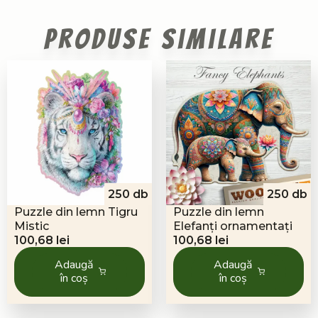
Produse similare
250 db
250 db
Puzzle din lemn Tigru
Puzzle din lemn
Mistic
Elefanți ornamentați
100,68
lei
100,68
lei
Adaugă
Adaugă
în coș
în coș