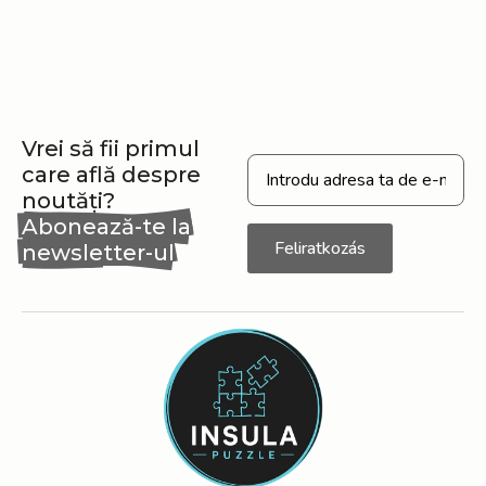
Vrei să fii primul
care află despre
noutăți?
Abonează-te la
Feliratkozás
newsletter-ul
nostru