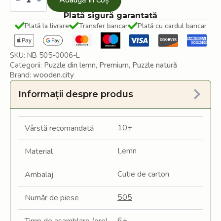
Adaugă În Coș
noaptea
puzzle
Plată sigură garantată
din
Plată la livrare
Transfer bancar
Plată cu cardul bancar
lemn
SKU:
NB 505-0006-L
Categorii:
Puzzle din lemn
,
Premium
,
Puzzle natură
Brand:
wooden.city
Informații despre produs
10+
Vârstă recomandată
Lemn
Material
Cutie de carton
Ambalaj
505
Număr de piese
6+