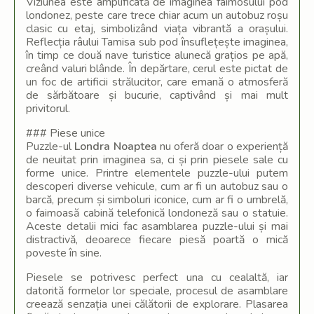
Viziunea este amplificată de imaginea faimosului pod
londonez, peste care trece chiar acum un autobuz roșu
clasic cu etaj, simbolizând viața vibrantă a orașului.
Reflecția râului Tamisa sub pod însuflețește imaginea,
în timp ce două nave turistice alunecă grațios pe apă,
creând valuri blânde. În depărtare, cerul este pictat de
un foc de artificii strălucitor, care emană o atmosferă
de sărbătoare și bucurie, captivând și mai mult
privitorul.
### Piese unice
Puzzle-ul
Londra Noaptea
nu oferă doar o experiență
de neuitat prin imaginea sa, ci și prin piesele sale cu
forme unice. Printre elementele puzzle-ului putem
descoperi diverse vehicule, cum ar fi un autobuz sau o
barcă, precum și simboluri iconice, cum ar fi o umbrelă,
o faimoasă cabină telefonică londoneză sau o statuie.
Aceste detalii mici fac asamblarea puzzle-ului și mai
distractivă, deoarece fiecare piesă poartă o mică
poveste în sine.
Piesele se potrivesc perfect una cu cealaltă, iar
datorită formelor lor speciale, procesul de asamblare
creează senzația unei călătorii de explorare. Plasarea