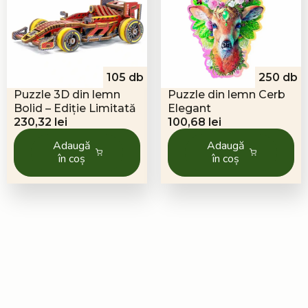
105 db
250 db
Puzzle 3D din lemn
Puzzle din lemn Cerb
Bolid – Ediție Limitată
Elegant
230,32
lei
100,68
lei
Adaugă
Adaugă
în coș
în coș