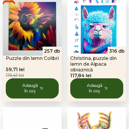
257 db
316 db
Puzzle din lemn Colibri
Christina, puzzle din
lemn de Alpaca
Prețul
Prețul
59,71
lei
obraznică
inițial
curent
119,41
lei
117,84
lei
a
este:
Adaugă
Adaugă
fost:
59,71 lei.
în coș
în coș
119,41 lei.