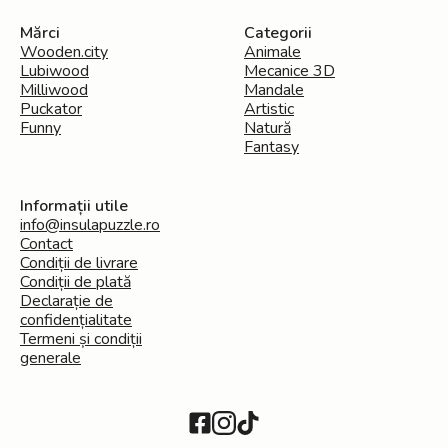
Mărci
Categorii
Wooden.city
Animale
Lubiwood
Mecanice 3D
Milliwood
Mandale
Puckator
Artistic
Funny
Natură
Fantasy
Informații utile
info@insulapuzzle.ro
Contact
Condiții de livrare
Condiții de plată
Declarație de
confidențialitate
Termeni și condiții
generale