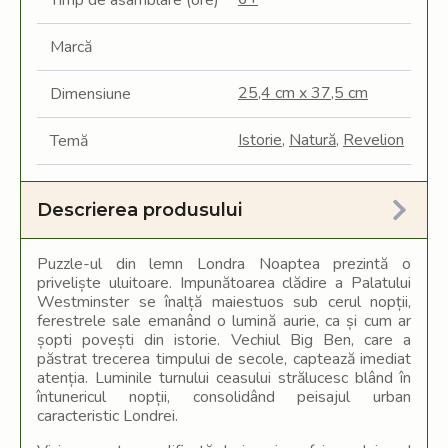
Timp de asamblare (ore)
Marcă
25,4 cm x 37,5 cm
Dimensiune
Istorie
,
Natură
,
Revelion
Temă
Descrierea produsului
Puzzle-ul din lemn Londra Noaptea prezintă o
priveliște uluitoare. Impunătoarea clădire a Palatului
Westminster se înalță maiestuos sub cerul nopții,
ferestrele sale emanând o lumină aurie, ca și cum ar
șopti povești din istorie. Vechiul Big Ben, care a
păstrat trecerea timpului de secole, captează imediat
atenția. Luminile turnului ceasului strălucesc blând în
întunericul nopții, consolidând peisajul urban
caracteristic Londrei.