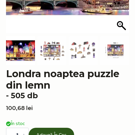
Londra noaptea puzzle
din lemn
- 505 db
100,68
lei
În stoc
Cantitate
Londra