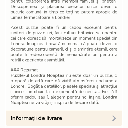
pentru colaborarea între membrii familiei și prieteni.
Descoperirea și plasarea pieselor unice devin o
bucurie comună, în timp ce toți ne putem apropia de
lumea fermecătoare a Londrei.
Acest puzzle poate fi un cadou excelent pentru
iubitorii de puzzle-uri, fanii culturii britanice sau pentru
cei care doresc să imortalizeze un moment special din
Londra. Imaginea finisată nu numai că poate deveni o
decorațiune pentru cameră, ci și o amintire eternă, care
poate fi redescoperită de nenumărate ori pentru a
retrăi experiența asamblării.
### Rezumat
Puzzle-ul
Londra Noaptea
nu este doar un puzzle, ci
o operă de artă care dă viață atmosferei nocturne a
Londrei. Bogăția detaliilor, piesele speciale și atracțiile
iconice contribuie la o experiență de neuitat. Fie că îl
oferim cadou sau îl alegem pentru noi înșine,
Londra
Noaptea
ne va vrăji și inspira de fiecare dată.
Informații de livrare