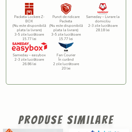
Packeta Lockere Z-
Punct de ridicare
Sameday – Livrare la
BOX
Packeta
domiciliu
(Nu este disponibilă
(Nu este disponibilă
2-3 zile lucrătoare
plata la livrare)
plata la livrare)
28.18 lei
3-5 zile lucrătoare
3-5 zile lucrătoare
15.77 lei
15.77 lei
Sameday – easybox
Fan Courier
2-3 zile lucrătoare
În curând
26.86 lei
2 zile lucrătoare
20 lei
Produse similare
-50%