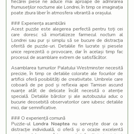
fiecărei piese ne aduce mai aproape de admirarea
frumuseților nocturne ale Londrei, în timp ce imaginația
poate zbura liber în atmosfera vibrantă a orașului.
### Experiența asamblării
Acest puzzle este alegerea perfectă pentru toți cei
care doresc să imortalizeze farmecul nocturn al
Londrei sau pur și simplu să se bucure de distracția
oferită de puzzle-uri. Detaliile fin lucrate și piesele
unice reprezintă o provocare, dar în același timp fac
procesul de asamblare extrem de satisfăcător.
Asamblarea turnurilor Palatului Westminster necesită
precizie, în timp ce detaliile colorate ale focurilor de
artificii oferă posibilități de creativitate. Umbrele care
coboară de pe pod și reflexia apei Tamisei ascund
nuanțe atât de delicate încât necesită o atenție
specială. Detaliile bărcilor și ale autobuzului aduc o
bucurie deosebită observatorilor care iubesc detaliile
mici, dar semnificative.
### O experiență comună
Puzzle-ul
Londra Noaptea
nu servește doar ca o
distracție individuală, ci oferă și o ocazie excelentă