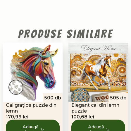
Produse similare
500 db
505 db
Cal grațios puzzle din
Elegant cal din lemn
lemn
puzzle
170,99
lei
100,68
lei
Adaugă
Adaugă