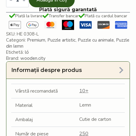
Adaugă În Coș
timpului
puzzle
Plată sigură garantată
din
Plată la livrare
Transfer bancar
Plată cu cardul bancar
lemn
SKU:
HE 0308-L
Categorii:
Premium
,
Puzzle artistic
,
Puzzle cu animale
,
Puzzle
din lemn
Etichetă:
ló
Brand:
wooden.city
Informații despre produs
10+
Vârstă recomandată
Lemn
Material
Cutie de carton
Ambalaj
250
Număr de piese