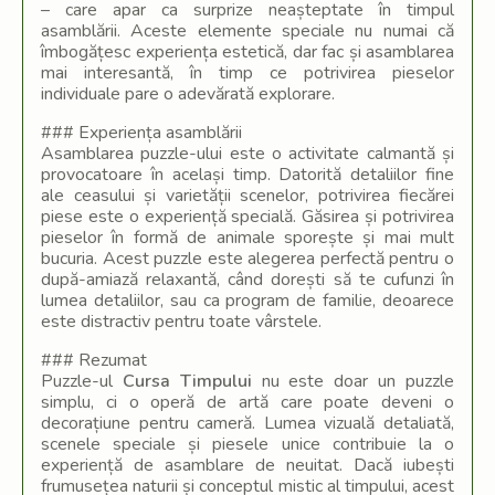
– care apar ca surprize neașteptate în timpul
asamblării. Aceste elemente speciale nu numai că
îmbogățesc experiența estetică, dar fac și asamblarea
mai interesantă, în timp ce potrivirea pieselor
individuale pare o adevărată explorare.
### Experiența asamblării
Asamblarea puzzle-ului este o activitate calmantă și
provocatoare în același timp. Datorită detaliilor fine
ale ceasului și varietății scenelor, potrivirea fiecărei
piese este o experiență specială. Găsirea și potrivirea
pieselor în formă de animale sporește și mai mult
bucuria. Acest puzzle este alegerea perfectă pentru o
după-amiază relaxantă, când dorești să te cufunzi în
lumea detaliilor, sau ca program de familie, deoarece
este distractiv pentru toate vârstele.
### Rezumat
Puzzle-ul
Cursa Timpului
nu este doar un puzzle
simplu, ci o operă de artă care poate deveni o
decorațiune pentru cameră. Lumea vizuală detaliată,
scenele speciale și piesele unice contribuie la o
experiență de asamblare de neuitat. Dacă iubești
frumusețea naturii și conceptul mistic al timpului, acest