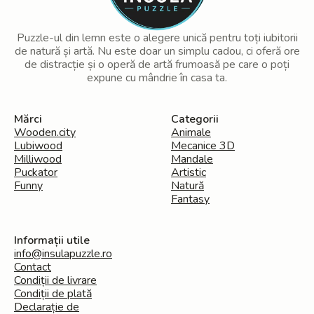
Puzzle-ul din lemn este o alegere unică pentru toți iubitorii
de natură și artă. Nu este doar un simplu cadou, ci oferă ore
de distracție și o operă de artă frumoasă pe care o poți
expune cu mândrie în casa ta.
Mărci
Categorii
Wooden.city
Animale
Lubiwood
Mecanice 3D
Milliwood
Mandale
Puckator
Artistic
Funny
Natură
Fantasy
Informații utile
info@insulapuzzle.ro
Contact
Condiții de livrare
Condiții de plată
Declarație de