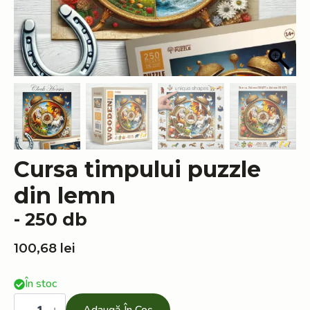
Cursa timpului puzzle
din lemn
- 250 db
100,68
lei
În stoc
Cantitate
Cursa