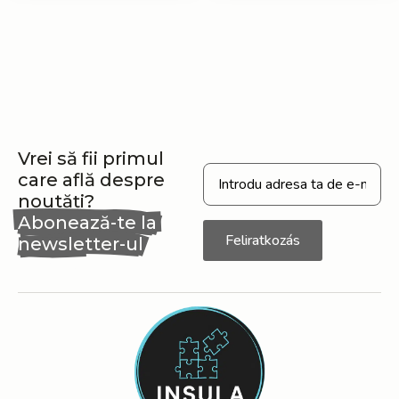
Vrei să fii primul
care află despre
noutăți?
Abonează-te la
Feliratkozás
newsletter-ul
nostru