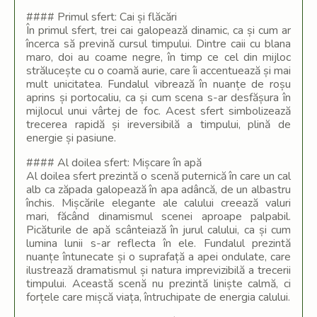
#### Primul sfert: Cai și flăcări
În primul sfert, trei cai galopează dinamic, ca și cum ar
încerca să prevină cursul timpului. Dintre caii cu blana
maro, doi au coame negre, în timp ce cel din mijloc
strălucește cu o coamă aurie, care îi accentuează și mai
mult unicitatea. Fundalul vibrează în nuanțe de roșu
aprins și portocaliu, ca și cum scena s-ar desfășura în
mijlocul unui vârtej de foc. Acest sfert simbolizează
trecerea rapidă și ireversibilă a timpului, plină de
energie și pasiune.
#### Al doilea sfert: Mișcare în apă
Al doilea sfert prezintă o scenă puternică în care un cal
alb ca zăpada galopează în apa adâncă, de un albastru
închis. Mișcările elegante ale calului creează valuri
mari, făcând dinamismul scenei aproape palpabil.
Picăturile de apă scânteiază în jurul calului, ca și cum
lumina lunii s-ar reflecta în ele. Fundalul prezintă
nuanțe întunecate și o suprafață a apei ondulate, care
ilustrează dramatismul și natura imprevizibilă a trecerii
timpului. Această scenă nu prezintă liniște calmă, ci
forțele care mișcă viața, întruchipate de energia calului.