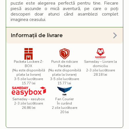
puzzle este alegerea perfectă pentru tine. Fiecare
piesă ascunde o mică aventură, pe care o poți
descoperi doar atunci când asamblezi complet
imaginea ceasului.
Informații de livrare
Packeta Lockere Z-
Punct de ridicare
Sameday – Livrare la
BOX
Packeta
domiciliu
(Nu este disponibilă
(Nu este disponibilă
2-3 zile lucrătoare
plata la livrare)
plata la livrare)
28.18 lei
3-5 zile lucrătoare
3-5 zile lucrătoare
15.77 lei
15.77 lei
Sameday – easybox
Fan Courier
2-3 zile lucrătoare
În curând
26.86 lei
2 zile lucrătoare
20 lei