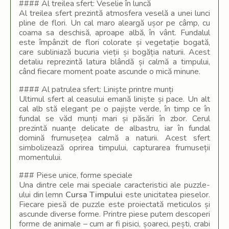
#### Al treilea sfert: Veselie în luncă
Al treilea sfert prezintă atmosfera veselă a unei lunci
pline de flori. Un cal maro aleargă ușor pe câmp, cu
coama sa deschisă, aproape albă, în vânt. Fundalul
este împânzit de flori colorate și vegetație bogată,
care subliniază bucuria vieții și bogăția naturii. Acest
detaliu reprezintă latura blândă și calmă a timpului,
când fiecare moment poate ascunde o mică minune.
#### Al patrulea sfert: Liniște printre munți
Ultimul sfert al ceasului emană liniște și pace. Un alt
cal alb stă elegant pe o pajiște verde, în timp ce în
fundal se văd munți mari și păsări în zbor. Cerul
prezintă nuanțe delicate de albastru, iar în fundal
domină frumusețea calmă a naturii. Acest sfert
simbolizează oprirea timpului, capturarea frumuseții
momentului.
### Piese unice, forme speciale
Una dintre cele mai speciale caracteristici ale puzzle-
ului din lemn
Cursa Timpului
este unicitatea pieselor.
Fiecare piesă de puzzle este proiectată meticulos și
ascunde diverse forme. Printre piese putem descoperi
forme de animale – cum ar fi pisici, șoareci, pești, crabi