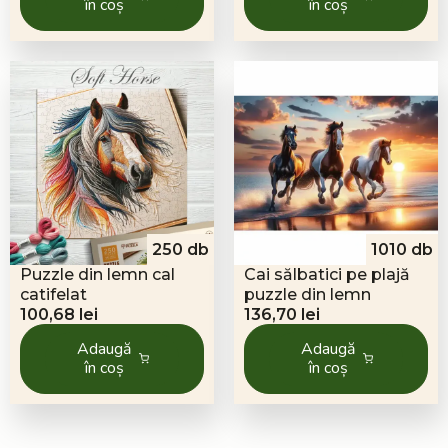
în coș
în coș
250 db
1010 db
Puzzle din lemn cal
Cai sălbatici pe plajă
catifelat
puzzle din lemn
100,68
lei
136,70
lei
Adaugă
Adaugă
în coș
în coș