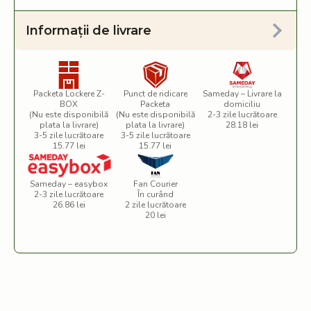
Informații de livrare
Packeta Lockere Z-
Punct de ridicare
Sameday – Livrare la
BOX
Packeta
domiciliu
(Nu este disponibilă
(Nu este disponibilă
2-3 zile lucrătoare
plata la livrare)
plata la livrare)
28.18 lei
3-5 zile lucrătoare
3-5 zile lucrătoare
15.77 lei
15.77 lei
Sameday – easybox
Fan Courier
2-3 zile lucrătoare
În curând
26.86 lei
2 zile lucrătoare
20 lei