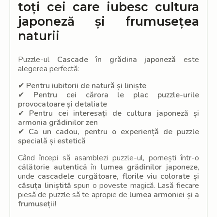
toți cei care iubesc cultura
japoneză și frumusețea
naturii
Puzzle-ul
Cascade în grădina japoneză
este
alegerea perfectă:
✔
Pentru iubitorii de natură și liniște
✔
Pentru cei cărora le plac puzzle-urile
provocatoare și detaliate
✔
Pentru cei interesați de cultura japoneză și
armonia grădinilor zen
✔
Ca un cadou, pentru o experiență de puzzle
specială și estetică
Când începi să asamblezi puzzle-ul, pornești într-o
călătorie autentică
în
lumea grădinilor japoneze
,
unde
cascadele curgătoare, florile viu colorate și
căsuța liniștită
spun o poveste magică. Lasă fiecare
piesă de puzzle să te apropie de
lumea armoniei și a
frumuseții!