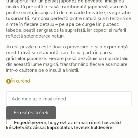
transportă într-un
peisaj japonez de poveste
. Imaginea
finalizată prezintă o
casă tradițională japoneză
, ascunsă
printre munți, înconjurată de
cascade liniștite și vegetație
luxuriantă
. Armonia perfectă dintre natură și arhitectură se
simte în fiecare detaliu – pe
apa ce curge lin
plutesc
lebede, peștii sar grațios la suprafață, iar copacii și nuferii
reflectă splendoarea naturii.
Acest puzzle nu este doar o provocare, ci și o
experiență
meditativă și relaxantă
, care te va purta în pacea
grădinilor japoneze. Fiecare piesă dezvăluie un nou detaliu
din această lume magică, transformând fiecare asamblare
într-o călătorie pe o insulă a liniștii.
În curând
Értesítést kérek
Engedélyezem, hogy ezt az e-mail címet használd
készletváltozással kapcsolatos levelek küldésére.