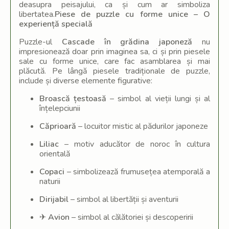
deasupra peisajului, ca și cum ar simboliza
libertatea.
Piese de puzzle cu forme unice – O
experiență specială
Puzzle-ul
Cascade în grădina japoneză
nu
impresionează doar prin imaginea sa, ci și prin piesele
sale cu forme unice, care fac asamblarea și mai
plăcută. Pe lângă piesele tradiționale de puzzle,
include și diverse elemente figurative:
Broască țestoasă
– simbol al vieții lungi și al
înțelepciunii
Căprioară
– locuitor mistic al pădurilor japoneze
Liliac
– motiv aducător de noroc în cultura
orientală
Copaci
– simbolizează frumusețea atemporală a
naturii
Dirijabil
– simbol al libertății și aventurii
✈
Avion
– simbol al călătoriei și descoperirii