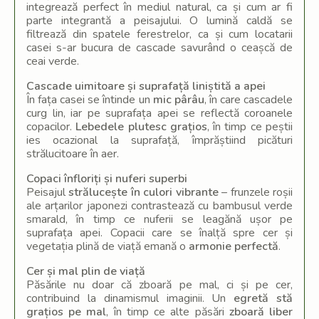
integrează perfect în mediul natural, ca și cum ar fi
parte integrantă a peisajului. O lumină caldă se
filtrează din spatele ferestrelor, ca și cum locatarii
casei s-ar bucura de cascade savurând o ceașcă de
ceai verde.
Cascade uimitoare și suprafață liniștită a apei
În fața casei se întinde un
mic pârâu
, în care cascadele
curg lin, iar pe suprafața apei se reflectă coroanele
copacilor.
Lebedele plutesc grațios
, în timp ce peștii
ies ocazional la suprafață, împrăștiind picături
strălucitoare în aer.
Copaci înfloriți și nuferi superbi
Peisajul
strălucește în culori vibrante
– frunzele roșii
ale arțarilor japonezi contrastează cu bambusul verde
smarald, în timp ce nuferii se leagănă ușor pe
suprafața apei. Copacii care se înalță spre cer și
vegetația plină de viață emană o
armonie perfectă
.
Cer și mal plin de viață
Păsările nu doar că zboară pe mal, ci și pe cer,
contribuind la dinamismul imaginii. Un
egretă stă
grațios pe mal
, în timp ce alte păsări
zboară liber