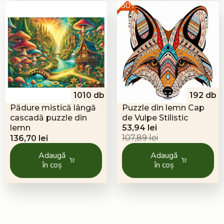
-50%
1010 db
192 db
Pădure mistică lângă
Puzzle din lemn Cap
cascadă puzzle din
de Vulpe Stilistic
Prețul
Prețul
lemn
53,94
lei
inițial
curent
107,89
lei
136,70
lei
a
este:
Adaugă
Adaugă
fost:
53,94 lei.
în coș
în coș
107,89 lei.