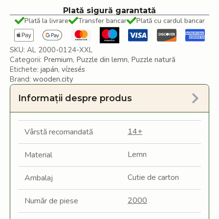
Plată sigură garantată
Plată la livrare
Transfer bancar
Plată cu cardul bancar
SKU:
AL 2000-0124-XXL
Categorii:
Premium
,
Puzzle din lemn
,
Puzzle natură
Etichete:
japán
,
vízesés
Brand:
wooden.city
Informații despre produs
14+
Vârstă recomandată
Lemn
Material
Cutie de carton
Ambalaj
2000
Număr de piese