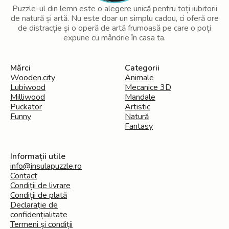
Puzzle-ul din lemn este o alegere unică pentru toți iubitorii
de natură și artă. Nu este doar un simplu cadou, ci oferă ore
de distracție și o operă de artă frumoasă pe care o poți
expune cu mândrie în casa ta.
Mărci
Categorii
Wooden.city
Animale
Lubiwood
Mecanice 3D
Milliwood
Mandale
Puckator
Artistic
Funny
Natură
Fantasy
Informații utile
info@insulapuzzle.ro
Contact
Condiții de livrare
Condiții de plată
Declarație de
confidențialitate
Termeni și condiții