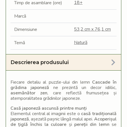
18+
Timp de asamblare (ore)
Marcă
53,2 cm x 76,1 cm
Dimensiune
Natură
Temă
Descrierea produsului
Fiecare detaliu al puzzle-ului din lemn
Cascade în
grădina japoneză
ne prezintă un decor
idilic,
asemănător zen
, care reflectă frumusețea și
atemporalitatea grădinilor japoneze.
Casă japoneză ascunsă printre munți
Elementul central al imaginii este o
casă tradițională
japoneză
, așezată pașnic lângă malul apei.
Acoperișul
de țiglă închis la culoare
și
pereții din lemn
se