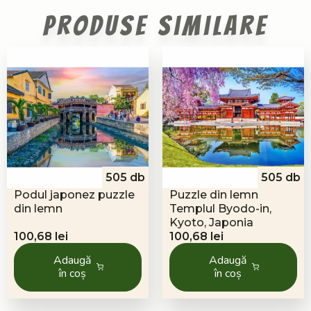
Produse similare
505 db
505 db
Podul japonez puzzle
Puzzle din lemn
din lemn
Templul Byodo-in,
Kyoto, Japonia
100,68
lei
100,68
lei
Adaugă
Adaugă
în coș
în coș