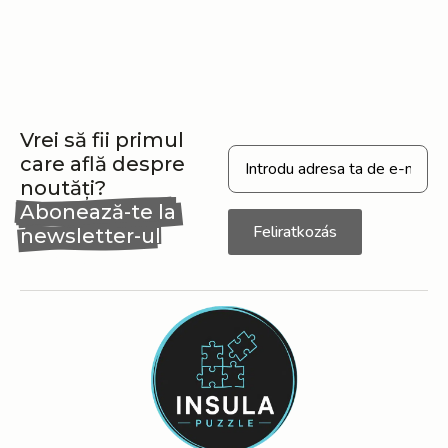
Vrei să fii primul
care află despre
noutăți?
Abonează-te la
Feliratkozás
newsletter-ul
nostru