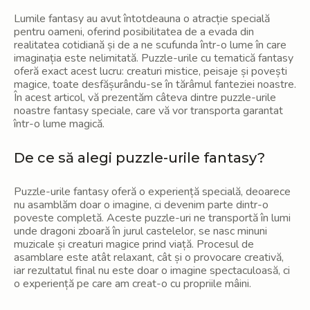
Lumile fantasy au avut întotdeauna o atracție specială
pentru oameni, oferind posibilitatea de a evada din
realitatea cotidiană și de a ne scufunda într-o lume în care
imaginația este nelimitată. Puzzle-urile cu tematică fantasy
oferă exact acest lucru: creaturi mistice, peisaje și povești
magice, toate desfășurându-se în tărâmul fanteziei noastre.
În acest articol, vă prezentăm câteva dintre puzzle-urile
noastre fantasy speciale, care vă vor transporta garantat
într-o lume magică.
De ce să alegi puzzle-urile fantasy?
Puzzle-urile fantasy oferă o experiență specială, deoarece
nu asamblăm doar o imagine, ci devenim parte dintr-o
poveste completă. Aceste puzzle-uri ne transportă în lumi
unde dragoni zboară în jurul castelelor, se nasc minuni
muzicale și creaturi magice prind viață. Procesul de
asamblare este atât relaxant, cât și o provocare creativă,
iar rezultatul final nu este doar o imagine spectaculoasă, ci
o experiență pe care am creat-o cu propriile mâini.