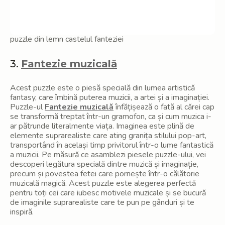
puzzle din lemn castelul fanteziei
3.
Fantezie muzicală
Acest puzzle este o piesă specială din lumea artistică
fantasy, care îmbină puterea muzicii, a artei și a imaginației.
Puzzle-ul
Fantezie muzicală
înfățișează o fată al cărei cap
se transformă treptat într-un gramofon, ca și cum muzica i-
ar pătrunde literalmente viața. Imaginea este plină de
elemente suprarealiste care ating granița stilului pop-art,
transportând în același timp privitorul într-o lume fantastică
a muzicii. Pe măsură ce asamblezi piesele puzzle-ului, vei
descoperi legătura specială dintre muzică și imaginație,
precum și povestea fetei care pornește într-o călătorie
muzicală magică. Acest puzzle este alegerea perfectă
pentru toți cei care iubesc motivele muzicale și se bucură
de imaginile suprarealiste care te pun pe gânduri și te
inspiră.