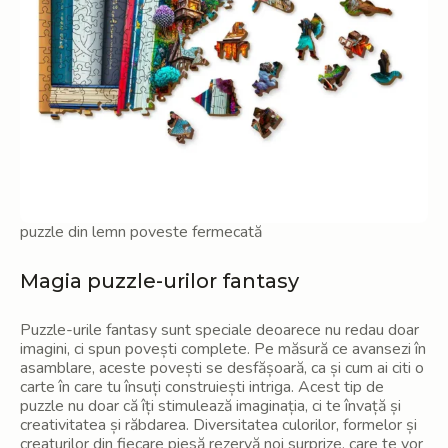
puzzle din lemn poveste fermecată
Magia puzzle-urilor fantasy
Puzzle-urile fantasy sunt speciale deoarece nu redau doar
imagini, ci spun povești complete. Pe măsură ce avansezi în
asamblare, aceste povești se desfășoară, ca și cum ai citi o
carte în care tu însuți construiești intriga. Acest tip de
puzzle nu doar că îți stimulează imaginația, ci te învață și
creativitatea și răbdarea. Diversitatea culorilor, formelor și
creaturilor din fiecare piesă rezervă noi surprize, care te vor