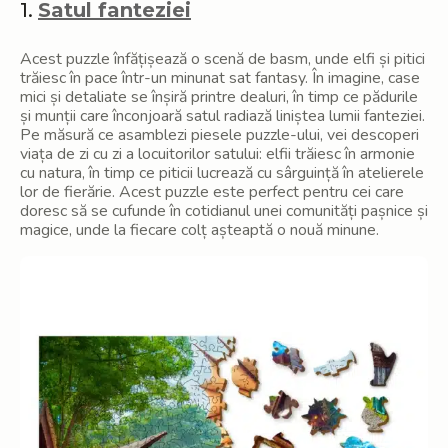
1.
Satul fanteziei
Acest puzzle înfățișează o scenă de basm, unde elfi și pitici
trăiesc în pace într-un minunat sat fantasy. În imagine, case
mici și detaliate se înșiră printre dealuri, în timp ce pădurile
și munții care înconjoară satul radiază liniștea lumii fanteziei.
Pe măsură ce asamblezi piesele puzzle-ului, vei descoperi
viața de zi cu zi a locuitorilor satului: elfii trăiesc în armonie
cu natura, în timp ce piticii lucrează cu sârguință în atelierele
lor de fierărie. Acest puzzle este perfect pentru cei care
doresc să se cufunde în cotidianul unei comunități pașnice și
magice, unde la fiecare colț așteaptă o nouă minune.