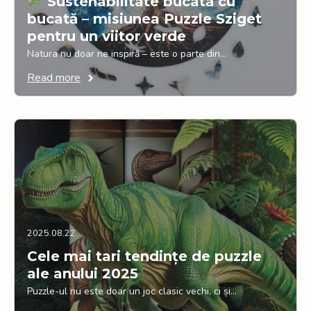
Sustenabilitate bucată cu
bucată – misiunea Puzzle Sziget
pentru un viitor verde
Natura nu doar ne inspiră – este o parte din…
Read more
2025.08.22.
Cele mai tari tendințe de puzzle
ale anului 2025
Puzzle-ul nu este doar un joc clasic vechi, ci și…