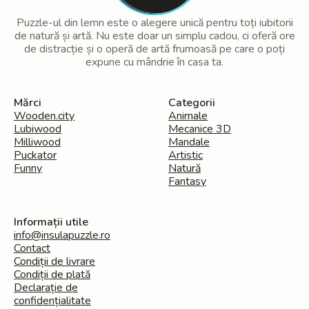
Puzzle-ul din lemn este o alegere unică pentru toți iubitorii
de natură și artă. Nu este doar un simplu cadou, ci oferă ore
de distracție și o operă de artă frumoasă pe care o poți
expune cu mândrie în casa ta.
Mărci
Categorii
Wooden.city
Animale
Lubiwood
Mecanice 3D
Milliwood
Mandale
Puckator
Artistic
Funny
Natură
Fantasy
Informații utile
info@insulapuzzle.ro
Contact
Condiții de livrare
Condiții de plată
Declarație de
confidențialitate