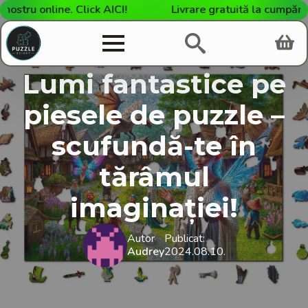
online. Click AICI!
Livrare gratuită la cumpărături de
Lumi fantastice pe
piesele de puzzle –
scufundă-te în
tărâmul
imaginației!
Autor
Publicat:
Audrey
2024.08.10.