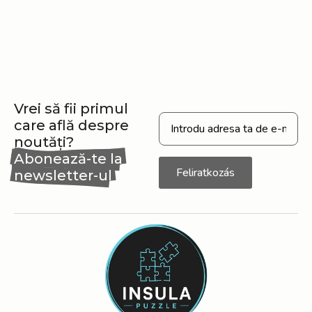
Vrei să fii primul
care află despre
noutăți?
Abonează-te la
Feliratkozás
newsletter-ul
nostru