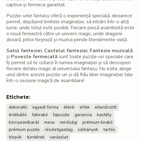
captiva și fermeca garantat.
Puzzle-urile fantasy oferă o experiență specială, deoarece
permit, depășind limitele imaginației, să intrăm într-o altă
lume, unde totul este posibil. Fiecare piesă asamblată este
o nouă fereastră către un univers magic, unde dragonii
zboară, piticii forjează și muzica prinde literalmente viață.
Satul fanteziei
,
Castelul fanteziei
,
Fantezie muzicală
și
Poveste fermecată
sunt toate puzzle-uri speciale care
îți permit să te cufunzi în lumea imaginației și să descoperi
fiecare detaliu magic al universului fantasy. Nu ezita, alege
unul dintre aceste puzzle-uri și dă frâu liber imaginației tale
într-o sesiune magică de asamblare!
Etichete:
dekoratív
egyedi forma
élénk
elfek
ellenőrzött
értékálló
fakirakó
fapuzzle
garancia
kastély
környezetbarát
mese
minőségi
prémium kirakó
prémium puzzle
részletgazdag
sárkányok
tartós
törpök
tündérek
varázslat