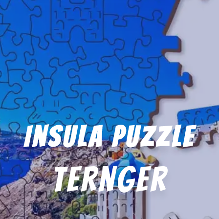
Insula Puzzle
ternger