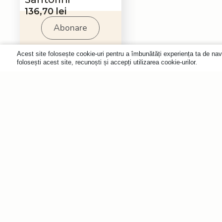
136,70
lei
Abonare
Acest site folosește cookie-uri pentru a îmbunătăți experiența ta de nav
folosești acest site, recunoști și accepți utilizarea cookie-urilor.
Vrei să fii primul care află d
Abonează-te la newsletter-u