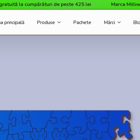
tă la cumpărături de peste 425 lei
Marca Milliwood a s
a principală
Produse
Pachete
Mărci
Bl