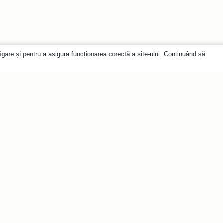
igare și pentru a asigura funcționarea corectă a site-ului. Continuând să
espre noutăți?
l nostru
Mărci
Categorii
Wooden.city
Animale