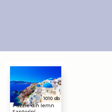
1010 db
Puzzle din lemn
Santorini