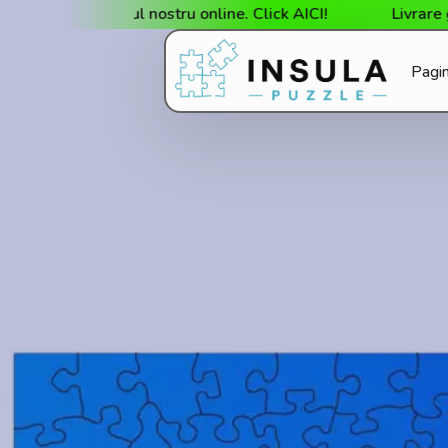
în magazinul nostru online. Click AICI!
Livrare gratui
Pagin