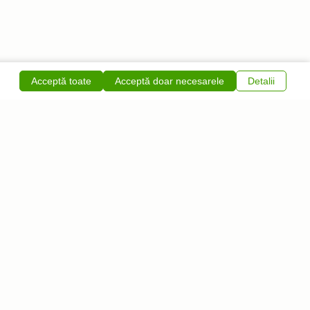
Acceptă toate
Acceptă doar necesarele
Detalii
Feliratkozás
Informații utile
info@insulapuzzle.ro