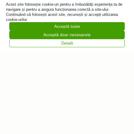
Acest site folosește cookie-uri pentru a îmbunătăți experiența ta de
Adaugă
navigare și pentru a asigura funcționarea corectă a site-ului.
în coș
Continuând să folosești acest site, recunoști și accepți utilizarea
cookie-urilor.
Acceptă toate
Acceptă doar necesarele
Detalii
Vrei să fii primul
care află despre
noutăți?
Abonează-te la
Feliratkozás
newsletter-ul
nostru