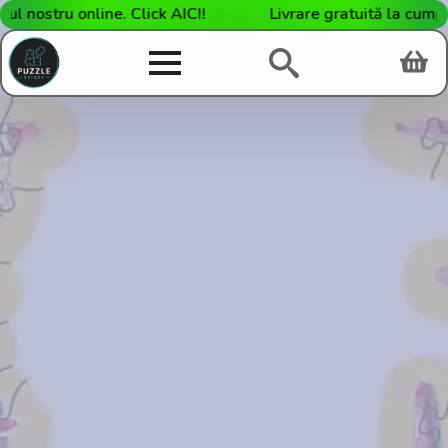
l nostru online. Click AICI!
Livrare gratuită la cumpă