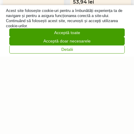
Prețul
Prețul
53,94
lei
inițial
curent
107,89
lei
100,68
lei
Acest site folosește cookie-uri pentru a îmbunătăți experiența ta de
a
este:
navigare și pentru a asigura funcționarea corectă a site-ului.
Adaugă
Adaugă
fost:
53,94 lei.
Continuând să folosești acest site, recunoști și accepți utilizarea
în coș
în coș
107,89 lei.
cookie-urilor.
Acceptă toate
Acceptă doar necesarele
Detalii
Vrei să fii primul
care află despre
noutăți?
Abonează-te la
Feliratkozás
newsletter-ul