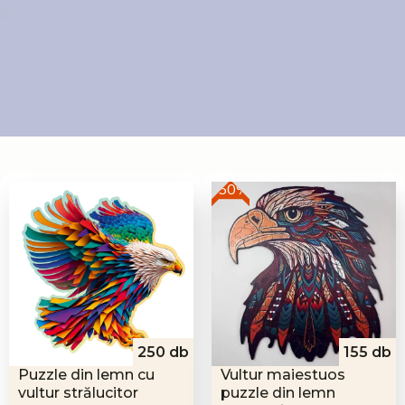
-50%
250 db
155 db
Puzzle din lemn cu
Vultur maiestuos
vultur strălucitor
puzzle din lemn