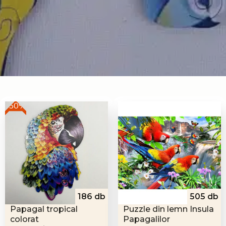
-50%
186 db
505 db
Papagal tropical
Puzzle din lemn Insula
colorat
Papagalilor