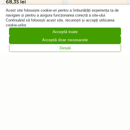
Prețul
Prețul
68,35
lei
inițial
curent
136,70
lei
100,68
lei
Acest site folosește cookie-uri pentru a îmbunătăți experiența ta de
a
este:
navigare și pentru a asigura funcționarea corectă a site-ului.
Adaugă
Adaugă
fost:
68,35 lei.
Continuând să folosești acest site, recunoști și accepți utilizarea
în coș
în coș
136,70 lei.
cookie-urilor.
Acceptă toate
Acceptă doar necesarele
Detalii
Vrei să fii primul
care află despre
noutăți?
Abonează-te la
Feliratkozás
newsletter-ul