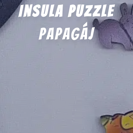
Insula Puzzle
papagáj