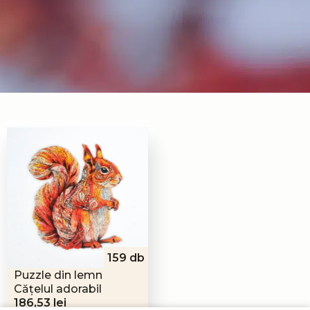
159 db
Puzzle din lemn
Cățelul adorabil
186,53
lei