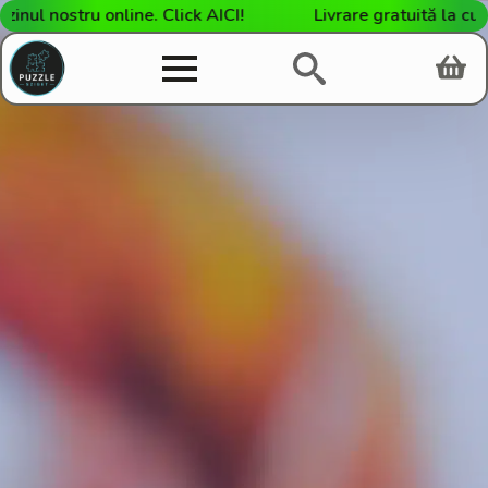
l nostru online. Click AICI!
Livrare gratuită la cumpă