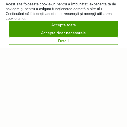
Acest site folosește cookie-uri pentru a îmbunătăți experiența ta de
Adaugă
navigare și pentru a asigura funcționarea corectă a site-ului.
în coș
Continuând să folosești acest site, recunoști și accepți utilizarea
cookie-urilor.
Acceptă toate
Acceptă doar necesarele
Detalii
Vrei să fii primul
care află despre
noutăți?
Abonează-te la
Feliratkozás
newsletter-ul
nostru