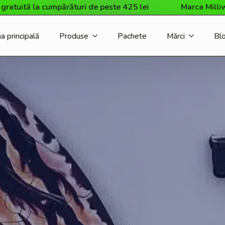
 la cumpărături de peste 425 lei
Marca Milliwood a sos
a principală
Produse
Pachete
Mărci
Bl