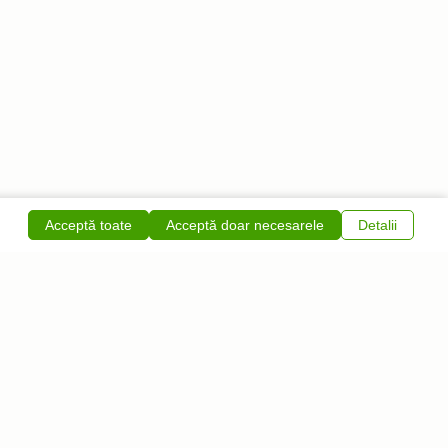
Acceptă toate
Acceptă doar necesarele
Detalii