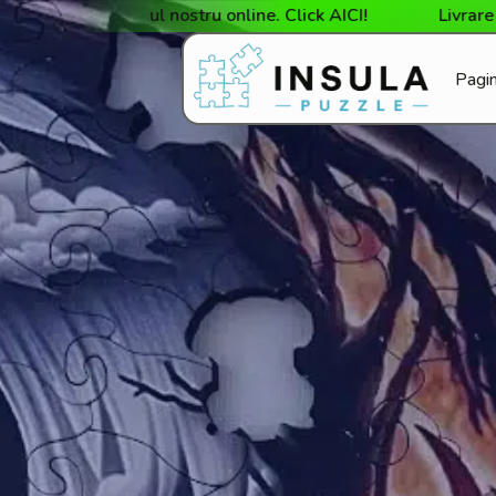
 magazinul nostru online. Click AICI!
Livrare gratuită
Pagin