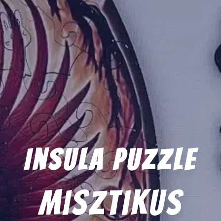
Insula Puzzle
misztikus