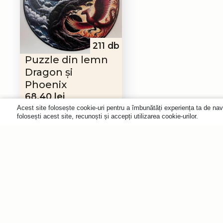
211 db
Puzzle din lemn
Dragon și
Phoenix
Prețul
Prețul
68,40
lei
inițial
curent
136,81
lei
Acest site folosește cookie-uri pentru a îmbunătăți experiența ta de nav
a
este:
folosești acest site, recunoști și accepți utilizarea cookie-urilor.
Abonare
fost:
68,40 lei.
136,81 lei.