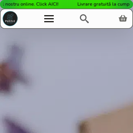
stru online. Click AICI!
Livrare gratuită la cumpărătu