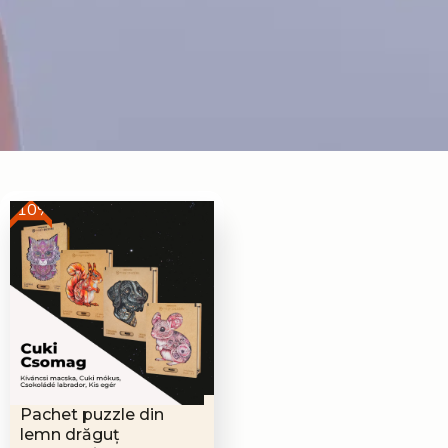
-10%
Pachet puzzle din
lemn drăguț