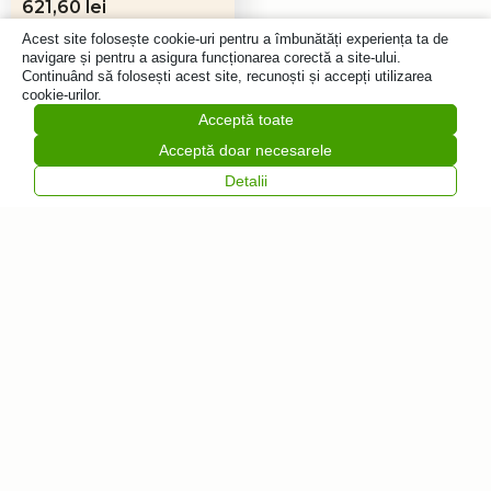
Prețul
Prețul
621,60
lei
inițial
curent
690,67
lei
Acest site folosește cookie-uri pentru a îmbunătăți experiența ta de
a
este:
navigare și pentru a asigura funcționarea corectă a site-ului.
Adaugă
fost:
621,60 lei.
Continuând să folosești acest site, recunoști și accepți utilizarea
în coș
690,67 lei.
cookie-urilor.
Acceptă toate
Acceptă doar necesarele
Detalii
Vrei să fii primul
care află despre
noutăți?
Abonează-te la
Feliratkozás
newsletter-ul