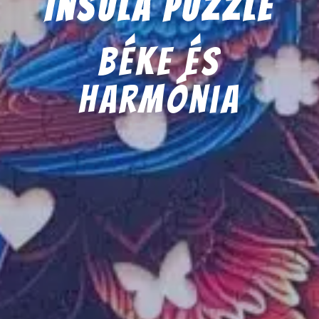
Insula Puzzle
béke és
harmónia