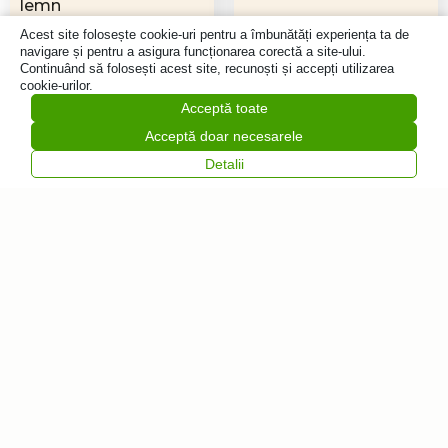
lemn
97,10
lei
97,10
lei
Acest site folosește cookie-uri pentru a îmbunătăți experiența ta de
navigare și pentru a asigura funcționarea corectă a site-ului.
Adaugă
Adaugă
Continuând să folosești acest site, recunoști și accepți utilizarea
în coș
în coș
cookie-urilor.
Acceptă toate
Acceptă doar necesarele
Detalii
Vrei să fii primul
care află despre
noutăți?
Abonează-te la
Feliratkozás
newsletter-ul