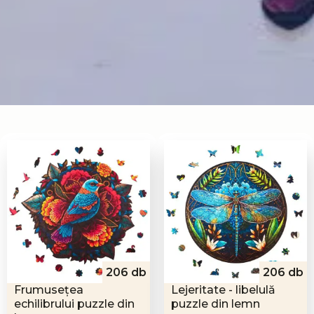
206 db
206 db
Frumusețea
Lejeritate - libelulă
echilibrului puzzle din
puzzle din lemn